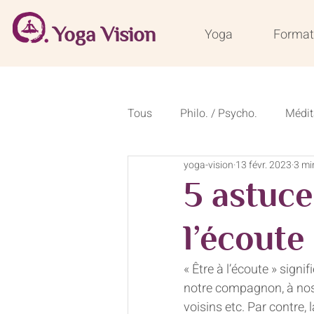
Yoga Vision
Yoga
Format
Tous
Philo. / Psycho.
Médit
yoga-vision
13 févr. 2023
3 mi
Conseils de saison
Recette
5 astuce
Formations courtes 50 heures
l’écoute
« Être à l’écoute » signi
notre compagnon, à nos 
voisins etc. Par contre,