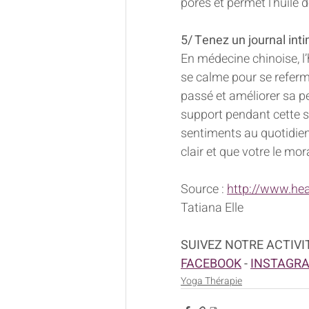
pores et permet l’huile d
5/ Tenez un journal int
En médecine chinoise, l’
se calme pour se refermer
passé et améliorer sa pe
support pendant cette s
sentiments au quotidien 
clair et que votre le mo
Source : 
http://www.hea
Tatiana Elle
SUIVEZ NOTRE ACTIVI
FACEBOOK
-
INSTAGR
Yoga Thérapie