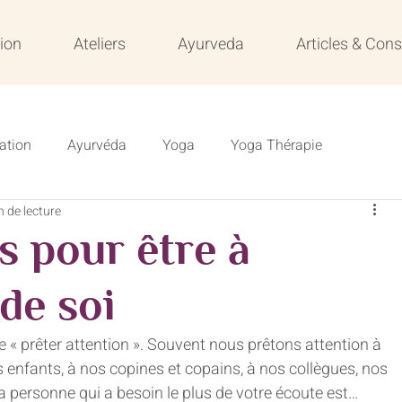
ion
Ateliers
Ayurveda
Articles & Cons
ation
Ayurvéda
Yoga
Yoga Thérapie
n de lecture
s
Résilience
Formation
Formation en ligne
s pour être à
Veille
 de soi
fie « prêter attention ». Souvent nous prêtons attention à 
enfants, à nos copines et copains, à nos collègues, nos 
 la personne qui a besoin le plus de votre écoute est… 