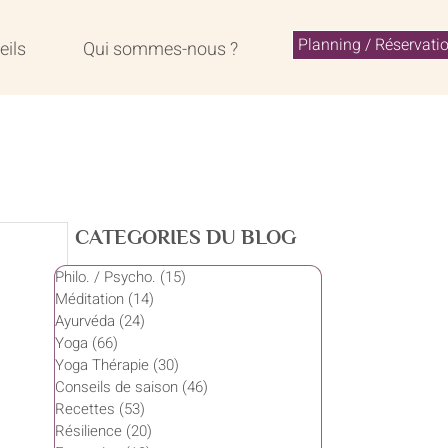
Planning / Réservati
eils
Qui sommes-nous ?
CATEGORIES DU BLOG
Philo. / Psycho.
(15)
15 posts
Méditation
(14)
14 posts
Ayurvéda
(24)
24 posts
Yoga
(66)
66 posts
Yoga Thérapie
(30)
30 posts
Conseils de saison
(46)
46 posts
Recettes
(53)
53 posts
Résilience
(20)
20 posts