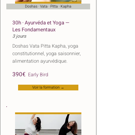
Doshas · Vata · Pitta · Kapha
30h · Ayurvéda et Yoga —
Les Fondamentaux
3 jours
Doshas Vata Pitta Kapha, yoga
constitutionnel, yoga saisonnier,
alimentation ayurvédique.
​
390€
Early Bird
Voir la formation →