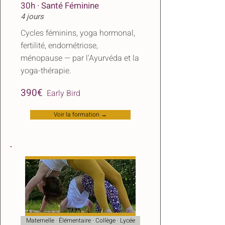
30h · Santé Féminine
4 jours
Cycles féminins, yoga hormonal,
fertilité, endométriose,
ménopause — par l'Ayurvéda et la
yoga-thérapie.
​
390€
Early Bird
Voir la formation →
Maternelle · Élémentaire · Collège · Lycée