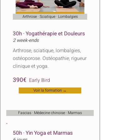
Arthrose · Sciatique · Lombalgies
30h · Yogathérapie et Douleurs
2 week-ends
Arthrose, sciatique, lombalgies,
ostéoporose. Ostéopathie, rigueur
clinique et yoga.
​
390€
Early Bird
Voir la formation →
Fascias · Médecine chinoise · Marmas
50h · Yin Yoga et Marmas
6 jours