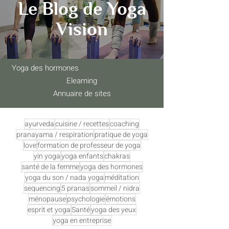
Le Blog de Yoga
Vision
Yoga des hormones
Elearning
Annuaire de sites
ayurveda
cuisine / recettes
coaching
pranayama / respiration
pratique de yoga
love
formation de professeur de yoga
yin yoga
yoga enfants
chakras
santé de la femme
yoga des hormones
yoga du son / nada yoga
méditation
sequencing
5 pranas
sommeil / nidra
ménopause
psychologie
émotions
esprit et yoga
Santé
yoga des yeux
yoga en entreprise