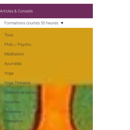
Articles & Conseils
Formations courtes 50 heures
Tous
Philo. / Psycho.
Méditation
Ayurvéda
Yoga
Yoga Thérapie
Conseils de saison
Recettes
Résilience
Formation