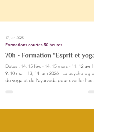
17 juin 2025
Formations courtes 50 heures
70h - Formation "Esprit et yoga"
Dates : 14, 15 fév. - 14, 15 mars - 11, 12 avril -
9, 10 mai - 13, 14 juin 2026 - La psychologie
du yoga et de l'ayurvéda pour éveiller l’esprit
et le cœur Ce programme t’invite à pratiquer
pour retrouver la fraîcheur de la spontanéité,
la joie simple d’exister et le courage d’oser.
En avançant avec sens et amour, tu apprends