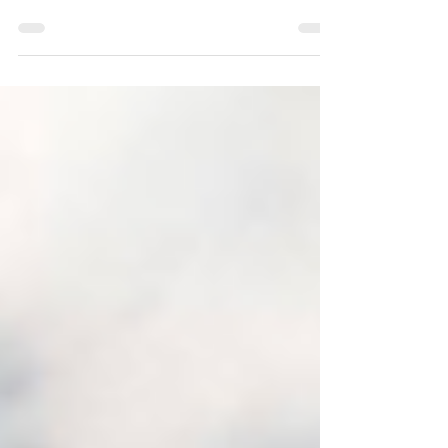
« Car, en vérité, ô Krishna, l'esprit est
turbulent, fort, obstiné et plein d'agitation.
Je le crois aussi difficile à maîtriser que le
vent. » — Bhagavad-Gîtâ Mettre en œuvre de
grands projets — pour changer le monde,
pour prendre soin de la planète, pour
transformer et résoudre les problèmes
environnementaux, sociaux et économiques
— demande à la fois de l'innovation et de
l'ambition. Et qui dit projet ambitieux et
innovant dit aussi difficultés, obstacles,
épreuves à trave