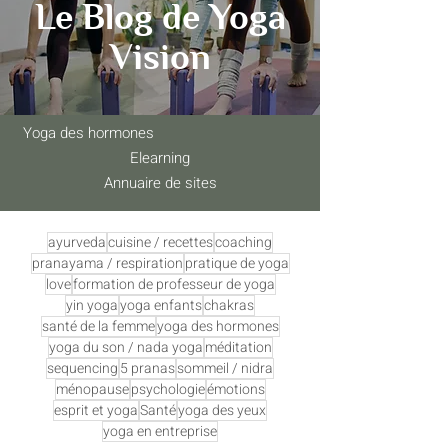
Le Blog de Yoga
Vision
Yoga des hormones
Elearning
Annuaire de sites
ayurveda
cuisine / recettes
coaching
pranayama / respiration
pratique de yoga
love
formation de professeur de yoga
yin yoga
yoga enfants
chakras
santé de la femme
yoga des hormones
yoga du son / nada yoga
méditation
sequencing
5 pranas
sommeil / nidra
ménopause
psychologie
émotions
esprit et yoga
Santé
yoga des yeux
yoga en entreprise