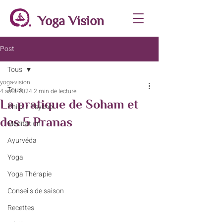
Yoga Vision
Post
Tous
yoga-vision
Tous
4 août 2024
2 min de lecture
La pratique de Soham et
Philo. / Psycho.
des 5 Pranas
Méditation
Ayurvéda
Yoga
Yoga Thérapie
Conseils de saison
Recettes