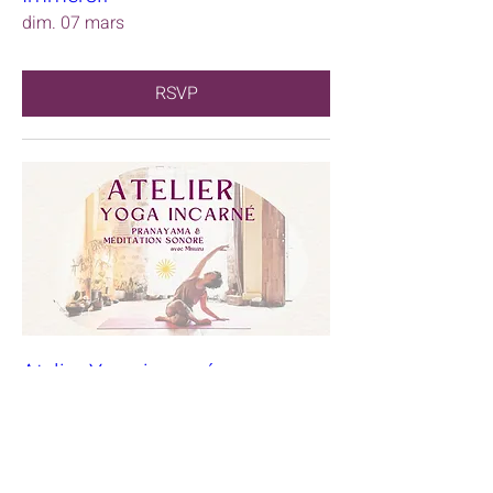
dim. 07 mars
RSVP
Atelier Yoga incarné
dim. 07 mars
RSVP