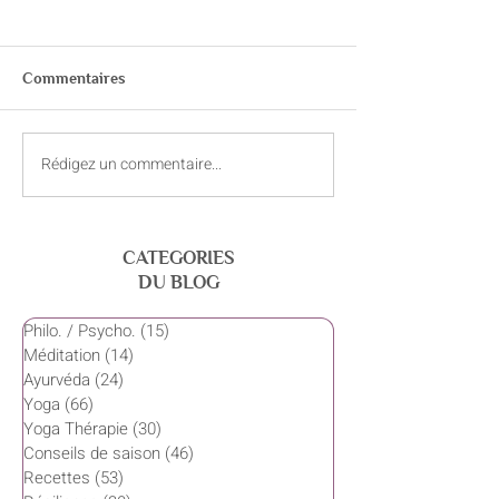
Commentaires
Rédigez un commentaire...
Le souffle : un allié discret
Cohérence cardi
de la performance
retrouver l’équil
souffle
CATEGORIES
DU BLOG
Philo. / Psycho.
(15)
15 posts
Méditation
(14)
14 posts
Ayurvéda
(24)
24 posts
Yoga
(66)
66 posts
Yoga Thérapie
(30)
30 posts
Conseils de saison
(46)
46 posts
Recettes
(53)
53 posts