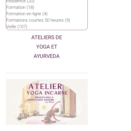
Résilience
(20)
20 posts
Formation
(18)
18 posts
Formation en ligne
(4)
4 posts
Formations courtes 50 heures
(9)
9 posts
Veille
(107)
107 posts
ATELIERS DE
YOGA ET
AYURVEDA