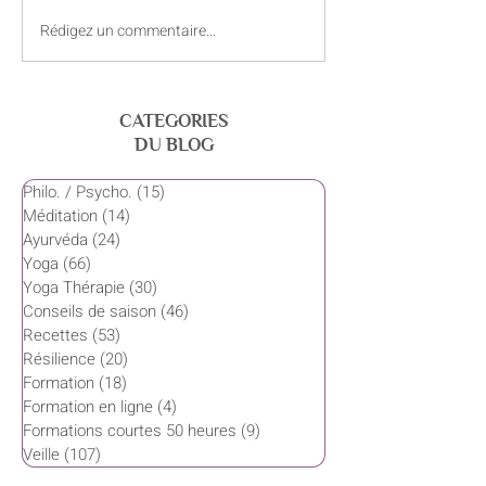
Rédigez un commentaire...
Curry de carottes et
Juillet – Le cœur
panais
de l’été
CATEGORIES
DU BLOG
Philo. / Psycho.
(15)
15 posts
Méditation
(14)
14 posts
Ayurvéda
(24)
24 posts
Yoga
(66)
66 posts
Yoga Thérapie
(30)
30 posts
Conseils de saison
(46)
46 posts
Recettes
(53)
53 posts
Résilience
(20)
20 posts
Formation
(18)
18 posts
Formation en ligne
(4)
4 posts
Formations courtes 50 heures
(9)
9 posts
Veille
(107)
107 posts