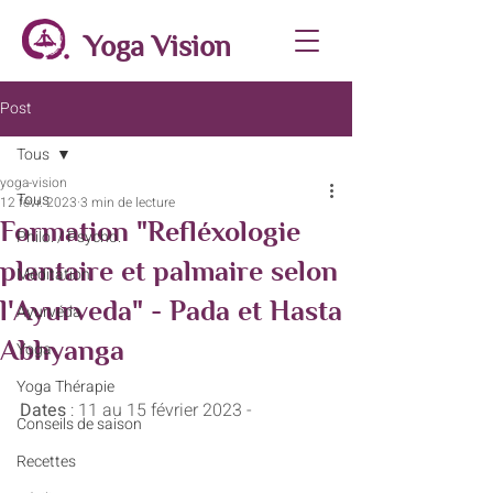
Yoga Vision
Post
Tous
yoga-vision
Tous
12 févr. 2023
3 min de lecture
Formation "Refléxologie
Philo. / Psycho.
plantaire et palmaire selon
Méditation
l'Ayurveda" - Pada et Hasta
Ayurvéda
Abhyanga
Yoga
Yoga Thérapie
Dates 
: 11 au 15 février 2023 -
Conseils de saison
Recettes