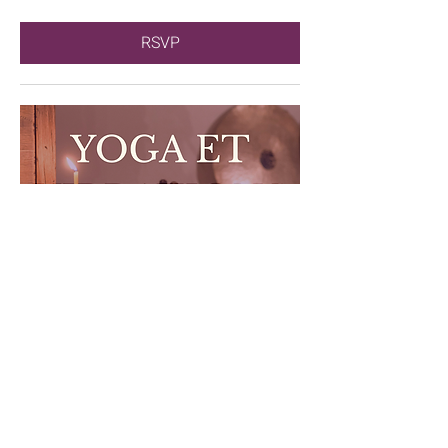
RSVP
Yoga doux et vibrations | Atelier
Immersif
dim. 07 mars
RSVP