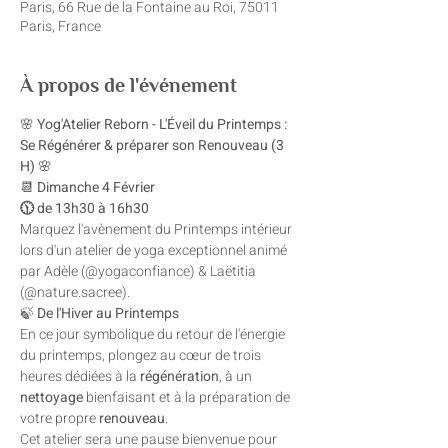
Paris, 66 Rue de la Fontaine au Roi, 75011
Paris, France
À propos de l'événement
🌸 
Yog'Atelier Reborn - L'Éveil du Printemps : 
Se Régénérer & préparer son Renouveau (3 
H)
 🌸
📆 
Dimanche 4 Février
🕦 de 13h30 à 16h30 
Marquez l'avènement du Printemps intérieur 
lors d'un atelier de yoga exceptionnel animé 
par Adèle (@yogaconfiance) & Laëtitia 
(@nature.sacree). 
🍃 
De l'Hiver au Printemps
En ce jour symbolique du retour de l'énergie 
du printemps, plongez au cœur de trois 
heures dédiées à la 
régénération
, à un 
nettoyage
 bienfaisant et à la préparation de 
votre propre 
renouveau
. 
Cet atelier sera une pause bienvenue pour 