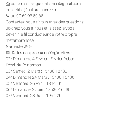
📩 par e-mail : yogaconfiance@gmail.com 
ou laetitia@nature-sacree.fr
📞 au 07 69 93 80 68
Contactez-nous si vous avez des questions.
Joignez-vous à nous et laissez le yoga 
devenir le fil conducteur de votre propre 
métamorphose. 
Namaste. 🙏✨
📅. 
Dates des prochains Yog'Ateliers : 
02/ Dimanche 4 Février : Février Reborn - 
L'éveil du Printemps
03/ Samedi 2 Mars : 15h30-18h30
04/ Dimanche 24 Mars : 13h30-16h30
05/ Vendredi 26 Avril : 18h-21h
06/ Dimanche 2 Juin : 13h30-16h30
07/ Vendredi 28 Juin : 19h-22h
Partager cet événement