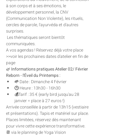
à son corps et à ses émotions, le 
développement personnel, la CNV 
(Communication Non Violente), les rituels, 
cercles de parole, l'ayurvéda et d'autres 
surprises.
 Les thématiques seront bientôt 
communiquées. 
A vos agendas ! Réservez déjà votre place 
>>voir les prochaines dates d'atelier en fin de 
page
🌿 
Informations pratiques Atelier 02/ Février 
Reborn - l'Éveil du Printemps :
🌱 
Date : Dimanche 4 Février
🕒 
Heure : 13h30 - 16h30
💰
Tarif : 35 € (early bird jusqu'au 28 
janvier = place à 27 euros !)
Arrivée conseillée à partir de 13h15 (vestiaire 
et présentations). Tapis et matériel sur place.
Places limitées, réservez dès maintenant 
pour vivre cette expérience transformative. 
📆 via le planning de Yoga Vision