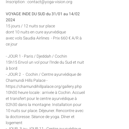
Inscription : contact@yoga-vision.org
VOYAGE INDE DU SUD du 31/01 au 14/02 
2024 
15 jours / 12 nuits sur place 
dont 10 nuits en cure ayurvédique
avec vols Saudia Airlines  - Prix 660 € A/R à 
ce jour
- JOUR 1 - Paris / Djeddah / Cochin
15h15 Envol un vol pour l'Inde du Sud et nuit 
à bord
- JOUR 2  -  Cochin / Centre ayurvédique de 
Chamundi Hills Palace - 
https://chamundihillpalace.org/gallery.php
10h00 heure locale : arrivée à Cochin. Accueil 
et transfert pour le centre ayurvédique à 
02h30 dans la montagne. Installation pour 
10 nuits sur place. Déjeuner. Rencontre avec 
la doctoresse. Séance de yoga. Dîner et 
logement
- JOUR  3 au JOUR 11 : Centre ayurvédique 