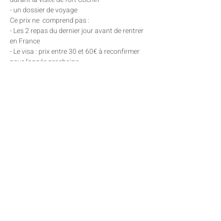
- un dossier de voyage
Ce prix ne  comprend pas :
- Les 2 repas du dernier jour avant de rentrer 
en France
- Le visa : prix entre 30 et 60€ à reconfirmer 
pour l'année prochaine
- Les assurances qui sont toujours 
optionnelles et dépendent aussi du type de 
carte bancaire utilisée pour le règlement du 
 voyage
- Les pourboires pour le personnel du centre 
ayurvédique et pour le chauffeur
Partager cet événement