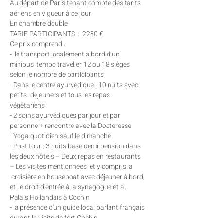
Au départ de Paris tenant compte des tarifs 
aériens en vigueur à ce jour.
En chambre double
TARIF PARTICIPANTS  :  2280 €
Ce prix comprend :
-  le transport localement a bord d’un 
minibus  tempo traveller 12 ou 18 sièges 
selon le nombre de participants
- Dans le centre ayurvédique : 10 nuits avec 
petits -déjeuners et tous les repas 
végétariens  
- 2 soins ayurvédiques par jour et par 
personne + rencontre avec la Docteresse
- Yoga quotidien sauf le dimanche
- Post tour : 3 nuits base demi-pension dans 
les deux hôtels – Deux repas en restaurants 
– Les visites mentionnées  et y compris la 
 croisière en houseboat avec déjeuner à bord, 
et  le droit d'entrée à la synagogue et au 
Palais Hollandais à Cochin
- la présence d'un guide local parlant français 
durant la visite de fort Cochin