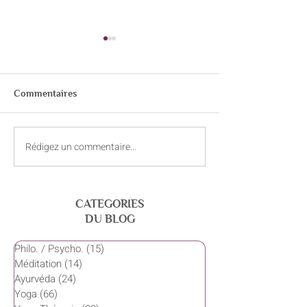
Commentaires
Rédigez un commentaire...
Galettes de légumes et de
Gâteau au chocol
lentilles corail
courgettes
CATEGORIES
DU BLOG
Philo. / Psycho.
(15)
15 posts
Méditation
(14)
14 posts
Ayurvéda
(24)
24 posts
Yoga
(66)
66 posts