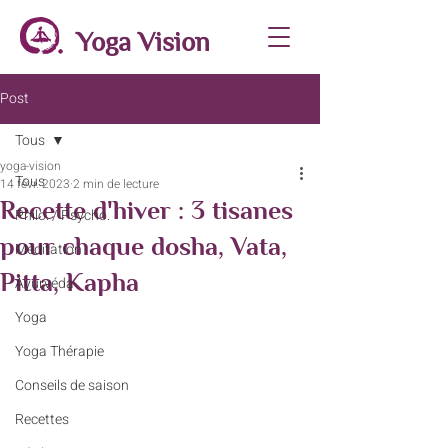
Yoga Vision
Post
Tous
yoga-vision
Tous
14 févr. 2023
2 min de lecture
Recette d'hiver : 3 tisanes
Philo. / Psycho.
pour chaque dosha, Vata,
Méditation
Pitta, Kapha
Ayurvéda
Yoga
Yoga Thérapie
Conseils de saison
Recettes