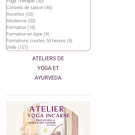
Yoga Thérapie
(30)
30 posts
Conseils de saison
(46)
46 posts
Recettes
(53)
53 posts
Résilience
(20)
20 posts
Formation
(18)
18 posts
Formation en ligne
(4)
4 posts
Formations courtes 50 heures
(9)
9 posts
Veille
(107)
107 posts
ATELIERS DE
YOGA ET
AYURVEDA