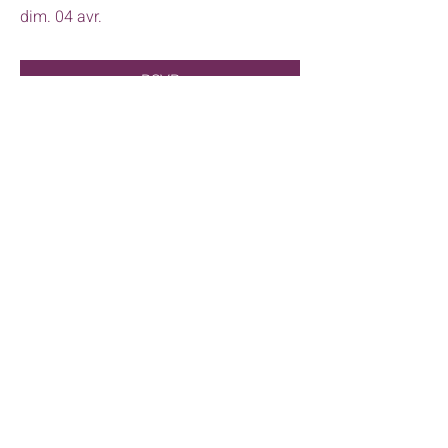
dim. 04 avr.
RSVP
Yoga et vibrations | Atelier
Immersif
dim. 02 mai