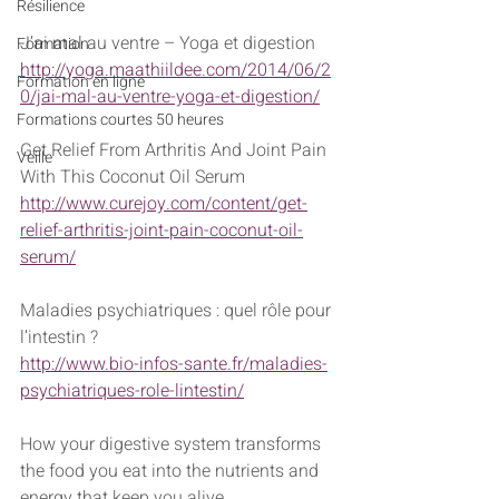
Résilience
J’ai mal au ventre – Yoga et digestion
Formation
http://yoga.maathiildee.com/2014/06/2
Formation en ligne
0/jai-mal-au-ventre-yoga-et-digestion/
Formations courtes 50 heures
Get Relief From Arthritis And Joint Pain 
Veille
With This Coconut Oil Serum
http://www.curejoy.com/content/get-
relief-arthritis-joint-pain-coconut-oil-
serum/
Maladies psychiatriques : quel rôle pour 
l’intestin ? 
http://www.bio-infos-sante.fr/maladies-
psychiatriques-role-lintestin/
How your digestive system transforms 
the food you eat into the nutrients and 
energy that keep you alive