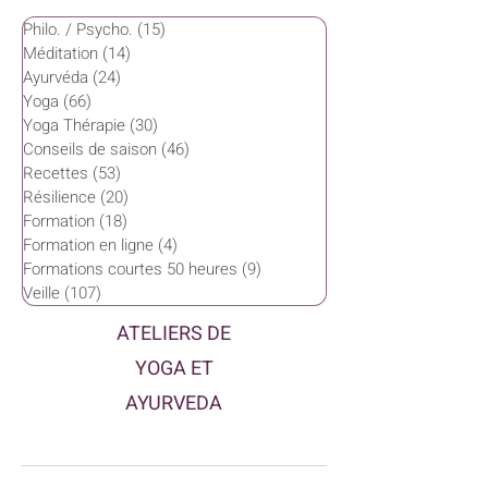
Philo. / Psycho.
(15)
15 posts
Méditation
(14)
14 posts
Ayurvéda
(24)
24 posts
Yoga
(66)
66 posts
Yoga Thérapie
(30)
30 posts
Conseils de saison
(46)
46 posts
Recettes
(53)
53 posts
Résilience
(20)
20 posts
Formation
(18)
18 posts
Formation en ligne
(4)
4 posts
Formations courtes 50 heures
(9)
9 posts
Veille
(107)
107 posts
ATELIERS DE
YOGA ET
AYURVEDA