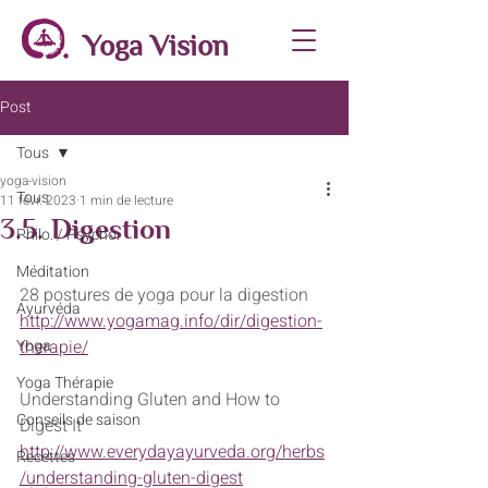
Yoga Vision
Post
Tous
yoga-vision
Tous
11 févr. 2023
1 min de lecture
3.5. Digestion
Philo. / Psycho.
Méditation
28 postures de yoga pour la digestion
Ayurvéda
http://www.yogamag.info/dir/digestion-
Yoga
therapie/
Yoga Thérapie
Understanding Gluten and How to 
Conseils de saison
Digest It
http://www.everydayayurveda.org/herbs
Recettes
/understanding-gluten-digest