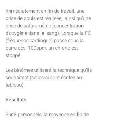
Immédiatement en fin de travail, une 
prise de pouls est réalisée,  ainsi qu’une 
prise de saturométrie (concentration 
d’oxygène dans le  sang). Lorsque la FC 
(fréquence cardiaque) passe sous la 
barre des  100bpm, un chrono est 
stoppé.
Les binômes utilisent la technique qu’ils 
souhaitent (celles-ci sont écrites au 
tableau).
Résultats
Sur 8 personnels, la moyenne en fin de 
travail est de 160bpm et 1min30 est 
nécessaire pour passer sous la barre 
des 100bpm.