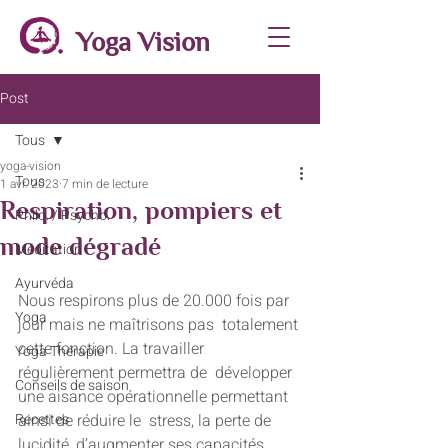
Yoga Vision
Post
Tous
yoga-vision
Tous
1 avr. 2023
7 min de lecture
Respiration, pompiers et
Philo. / Psycho.
mode dégradé
Méditation
Ayurvéda
Nous respirons plus de 20.000 fois par 
Yoga
jour mais ne maîtrisons pas  totalement 
cette fonction. La travailler 
Yoga Thérapie
régulièrement permettra de  développer 
Conseils de saison
une aisance opérationnelle permettant 
Recettes
ainsi de réduire le  stress, la perte de 
lucidité, d’augmenter ses capacités 