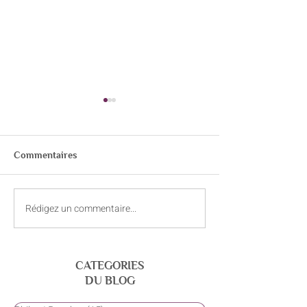
Commentaires
Rédigez un commentaire...
Curry de carottes et
Juillet – Le cœur
panais
de l’été
CATEGORIES
DU BLOG