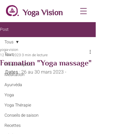
Yoga Vision
Post
Tous
yoga-vision
Tous
12 févr. 2023
3 min de lecture
Formation "Yoga massage"
Philo. / Psycho.
Dates 
: 26 au 30 mars 2023 -
Méditation
Ayurvéda
Yoga
Yoga Thérapie
Conseils de saison
Recettes