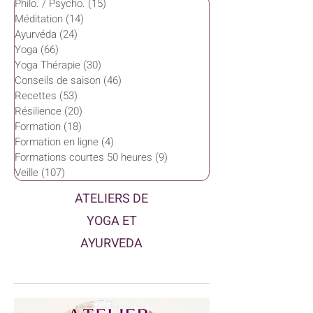
Philo. / Psycho.
(15)
15 posts
Méditation
(14)
14 posts
Ayurvéda
(24)
24 posts
Yoga
(66)
66 posts
Yoga Thérapie
(30)
30 posts
Conseils de saison
(46)
46 posts
Recettes
(53)
53 posts
Résilience
(20)
20 posts
Formation
(18)
18 posts
Formation en ligne
(4)
4 posts
Formations courtes 50 heures
(9)
9 posts
Veille
(107)
107 posts
ATELIERS DE
YOGA ET
AYURVEDA