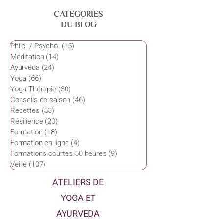
CATEGORIES
DU BLOG
Philo. / Psycho.
(15)
15 posts
Méditation
(14)
14 posts
Ayurvéda
(24)
24 posts
Yoga
(66)
66 posts
Yoga Thérapie
(30)
30 posts
Conseils de saison
(46)
46 posts
Recettes
(53)
53 posts
Résilience
(20)
20 posts
Formation
(18)
18 posts
Formation en ligne
(4)
4 posts
Formations courtes 50 heures
(9)
9 posts
Veille
(107)
107 posts
ATELIERS DE
YOGA ET
AYURVEDA