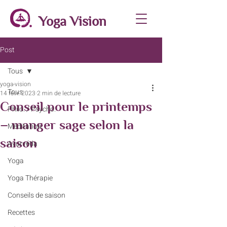
Yoga Vision
Post
Tous
yoga-vision
Tous
14 févr. 2023
2 min de lecture
Conseil pour le printemps
Philo. / Psycho.
– manger sage selon la
Méditation
saison
Ayurvéda
Yoga
Yoga Thérapie
Conseils de saison
Recettes