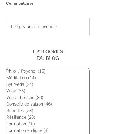
Commentaires
Rédigez un commentaire...
Intelligence cosmique et
L’origine et l’his
les 24 tattvas dans le
l'Ayurveda et la
Samkhya
au yoga
CATEGORIES
DU BLOG
Philo. / Psycho.
(15)
15 posts
Méditation
(14)
14 posts
Ayurvéda
(24)
24 posts
Yoga
(66)
66 posts
Yoga Thérapie
(30)
30 posts
Conseils de saison
(46)
46 posts
Recettes
(53)
53 posts
Résilience
(20)
20 posts
Formation
(18)
18 posts
Formation en ligne
(4)
4 posts