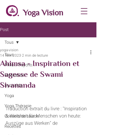
Yoga Vision
Post
Tous
yoga-vision
Tous
14 févr. 2023
2 min de lecture
Ahimsa - Inspiration et
Philo. / Psycho.
Sagesse de Swami
Méditation
Sivananda
Ayurvéda
Yoga
Yoga Thérapie
Traduction extrait du livre : "Inspiration 
& Weisheit für Menschen von heute: 
Conseils de saison
Auszüge aus Werken" de 
Recettes