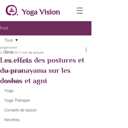
Yoga Vision
Post
Tous
yoga-vision
Tous
2 févr. 2025
2 min de lecture
Les effets des postures et
Philo. / Psycho.
du pranayama sur les
Méditation
doshas et agni
Ayurvéda
Yoga
Yoga Thérapie
Conseils de saison
Recettes