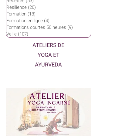
Recettes
(53)
53 posts
Résilience
(20)
20 posts
Formation
(18)
18 posts
Formation en ligne
(4)
4 posts
Formations courtes 50 heures
(9)
9 posts
Veille
(107)
107 posts
ATELIERS DE
YOGA ET
AYURVEDA