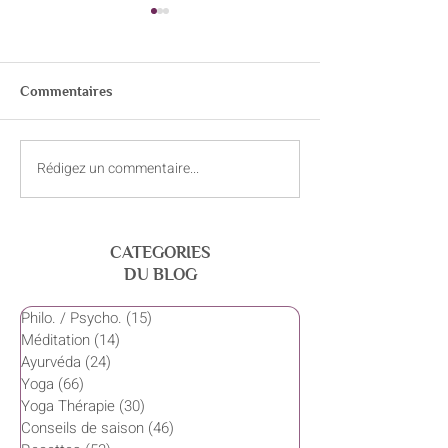
Commentaires
Rédigez un commentaire...
Le souffle : un allié discret
Les trois forces 
de la performance
nature — compre
Gunas
CATEGORIES
DU BLOG
Philo. / Psycho.
(15)
15 posts
Méditation
(14)
14 posts
Ayurvéda
(24)
24 posts
Yoga
(66)
66 posts
Yoga Thérapie
(30)
30 posts
Conseils de saison
(46)
46 posts