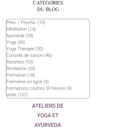
CATEGORIES
DU BLOG
Philo. / Psycho.
(15)
15 posts
Méditation
(14)
14 posts
Ayurvéda
(24)
24 posts
Yoga
(66)
66 posts
Yoga Thérapie
(30)
30 posts
Conseils de saison
(46)
46 posts
Recettes
(53)
53 posts
Résilience
(20)
20 posts
Formation
(18)
18 posts
Formation en ligne
(4)
4 posts
Formations courtes 50 heures
(9)
9 posts
Veille
(107)
107 posts
ATELIERS DE
YOGA ET
AYURVEDA