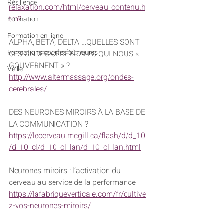
Résilience
relaxation.com/html/cerveau_contenu.h
tm?
Formation
Formation en ligne
ALPHA, BÊTA, DELTA …QUELLES SONT 
Formations courtes 50 heures
CES ONDES CÉRÉBRALES QUI NOUS « 
GOUVERNENT » ?
Veille
http://www.altermassage.org/ondes-
cerebrales/
DES NEURONES MIROIRS À LA BASE DE 
LA COMMUNICATION ?
https://lecerveau.mcgill.ca/flash/d/d_10
/d_10_cl/d_10_cl_lan/d_10_cl_lan.html
Neurones miroirs : l’activation du 
cerveau au service de la performance
https://lafabriqueverticale.com/fr/cultive
z-vos-neurones-miroirs/