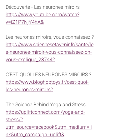
Découverte - Les neurones miroirs
https://www.youtube.com/watch?
v=iZ1P7NjY4hA&
Les neurones miroirs, vous connaissez ?
https://www.sciencesetavenir.fr/sante/le
s-neurones-miroir-vous-connaissez-on-
vous-explique_28744?
C’EST QUOI LES NEURONES MIROIRS ?
https://www.bloghoptoys.fr/cest-quoi-
les-neurones-miroirs?
The Science Behind Yoga and Stress
https://upliftconnect.com/yoga-and-
stress/?
utm_source=facebook&utm_medium=li
nk&utm_campaign=uplift&