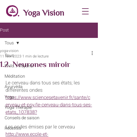
Yoga Vision
Post
Tous
yoga-vision
Tous
11 févr. 2023
1 min de lecture
1.2. Neurones miroir
Philo. / Psycho.
Méditation
Le cerveau dans tous ses états; les 
Ayurvéda
différentes ondes
Yoga
https://www.sciencesetavenir.fr/sante/c
erveau-et-psy/le-cerveau-dans-tous-ses-
Yoga Thérapie
etats_107838?
Conseils de saison
Les ondes émises par le cerveau
Recettes
http://www.ecole-et-