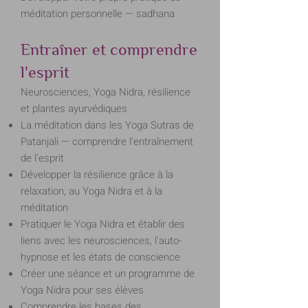
méditation personnelle — sadhana
Entraîner et comprendre
l'esprit
Neurosciences, Yoga Nidra, résilience
et plantes ayurvédiques
La méditation dans les Yoga Sutras de
Patanjali — comprendre l'entraînement
de l'esprit
Développer la résilience grâce à la
relaxation, au Yoga Nidra et à la
méditation
Pratiquer le Yoga Nidra et établir des
liens avec les neurosciences, l'auto-
hypnose et les états de conscience
Créer une séance et un programme de
Yoga Nidra pour ses élèves
Comprendre les bases des