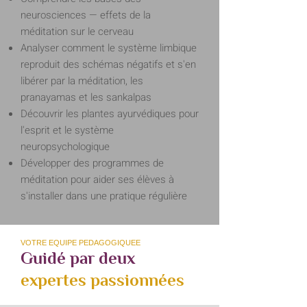
neurosciences — effets de la
méditation sur le cerveau
Analyser comment le système limbique
reproduit des schémas négatifs et s'en
libérer par la méditation, les
pranayamas et les sankalpas
Découvrir les plantes ayurvédiques pour
l'esprit et le système
neuropsychologique
Développer des programmes de
méditation pour aider ses élèves à
s'installer dans une pratique régulière
VOTRE EQUIPE PEDAGOGIQUEE
Guidé par deux
expertes passionnées