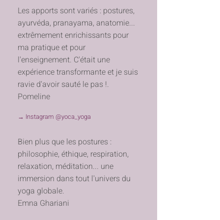
Les apports sont variés : postures,
ayurvéda, pranayama, anatomie...
extrêmement enrichissants pour
ma pratique et pour
l'enseignement. C'était une
expérience transformante et je suis
ravie d'avoir sauté le pas !.
Pomeline
→ Instagram @yoca_yoga
Bien plus que les postures :
philosophie, éthique, respiration,
relaxation, méditation... une
immersion dans tout l'univers du
yoga globale.
Emna Ghariani