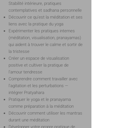
Stabilité intérieure, pratiques
contemplatives et sadhana personnelle
Découvrir ce qu'est la méditation et ses
liens avec la pratique du yoga
Expérimenter les pratiques internes
(méditation, visualisation, pranayamas)
qui aident à trouver le calme et sortir de
la tristesse
Créer un espace de visualisation
positive et cultiver la pratique de
l'amour tendresse
Comprendre comment travailler avec
l'agitation et les perturbations —
intégrer Pratyahara
Pratiquer le yoga et le pranayama
comme préparation à la méditation
Découvrir comment utiliser les mantras
durant une méditation
Développer votre propre pratique de