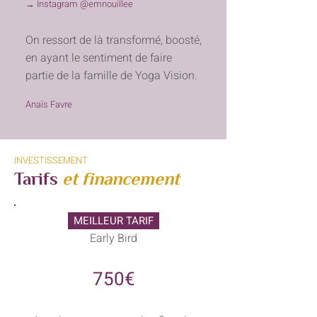
→ Instagram @emnouillee
On ressort de là transformé, boosté,
en ayant le sentiment de faire
partie de la famille de Yoga Vision.
Anaïs Favre
INVESTISSEMENT
Tarifs
et financement
MEILLEUR TARIF
Early Bird
750€