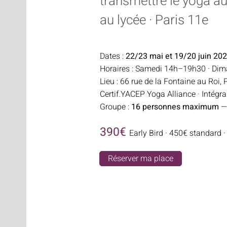
transmettre le yoga au
au lycée · Paris 11e
Dates :
22/23 mai et 19/20 juin 20
Horaires : Samedi 14h–19h30 · Di
Lieu : 66 rue de la Fontaine au Roi, 
Certif.YACEP Yoga Alliance · Intég
Groupe :
16 personnes maximum
—
390€
Early Bird · 450€ standard ·
Réserver ma place