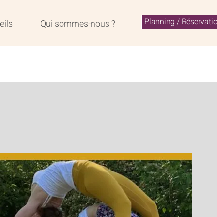
Planning / Réservati
eils
Qui sommes-nous ?