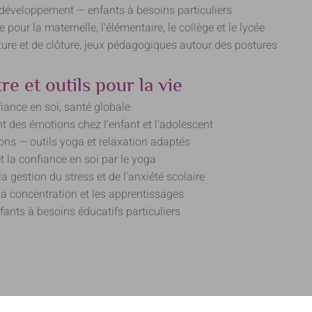
u développement — enfants à besoins particuliers
ur la maternelle, l'élémentaire, le collège et le lycée
rture et de clôture, jeux pédagogiques autour des postures
e et outils pour la vie
iance en soi, santé globale
 des émotions chez l'enfant et l'adolescent
ons — outils yoga et relaxation adaptés
 la confiance en soi par le yoga
a gestion du stress et de l'anxiété scolaire
 la concentration et les apprentissages
fants à besoins éducatifs particuliers