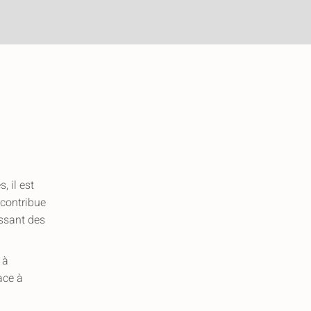
, il est
 contribue
issant des
 à
ace à