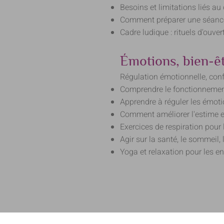
Besoins et limitations liés a
Comment préparer une séance po
Cadre ludique : rituels d'ouve
Émotions, bien-êtr
Régulation émotionnelle, conf
Comprendre le fonctionnement
Apprendre à réguler les émoti
Comment améliorer l'estime et
Exercices de respiration pour l
Agir sur la santé, le sommeil,
Yoga et relaxation pour les en