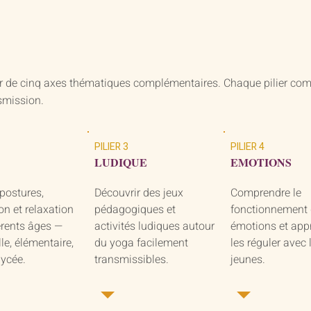
ur de cinq axes thématiques complémentaires. Chaque pilier co
nsmission.
PILIER 3
PILIER 4
LUDIQUE
EMOTIONS
postures,
Découvrir des jeux
Comprendre le
on et relaxation
pédagogiques et
fonctionnement
érents âges —
activités ludiques autour
émotions et app
le, élémentaire,
du yoga facilement
les réguler avec 
lycée.
transmissibles.
jeunes.