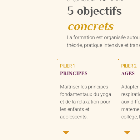
CE QUE VOUS ALLEZ APPRENDRE
5 objectifs
concrets
La formation est organisée auto
théorie, pratique intensive et tra
PILIER 1
PILIER 2
PRINCIPES
AGES
Maîtriser les principes
Adapter 
fondamentaux du yoga
respirati
et de la relaxation pour
aux diff
les enfants et
maternel
adolescents.
collège, 