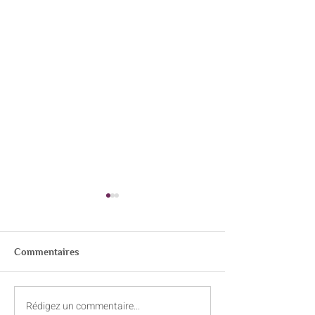
Commentaires
Rédigez un commentaire...
Le souffle : un allié discret
Cohérence cardi