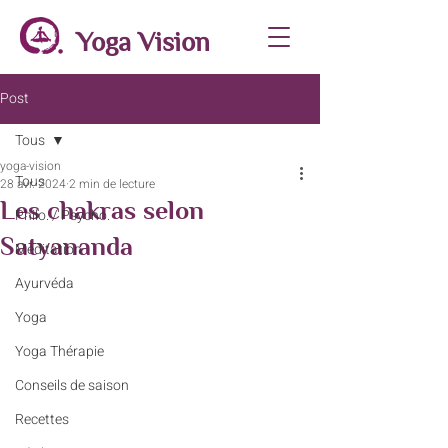
Yoga Vision
Post
Tous
yoga-vision
Tous
28 avr. 2024
2 min de lecture
Les chakras selon
Philo. / Psycho.
Satyananda
Méditation
Ayurvéda
Yoga
Yoga Thérapie
Conseils de saison
Recettes