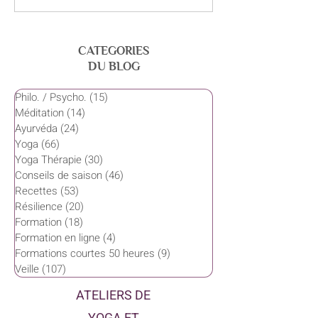
de la performance
retrouver l’équil
souffle
CATEGORIES
DU BLOG
Philo. / Psycho.
(15)
15 posts
Méditation
(14)
14 posts
Ayurvéda
(24)
24 posts
Yoga
(66)
66 posts
Yoga Thérapie
(30)
30 posts
Conseils de saison
(46)
46 posts
Recettes
(53)
53 posts
Résilience
(20)
20 posts
Formation
(18)
18 posts
Formation en ligne
(4)
4 posts
Formations courtes 50 heures
(9)
9 posts
Veille
(107)
107 posts
ATELIERS DE