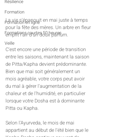
Résilience
Formation
La vie s'épanouit en mai juste à temps 
Formation en ligne
pour la fête des mères. Un arbre en fleur 
Formations courtes 50 heures
emplit l'air d'un doux parfum. 
Veille
C'est encore une période de transition 
entre les saisons, maintenant la saison 
de Pitta/Kapha devient prédominante. 
Bien que mai soit généralement un 
mois agréable, votre corps peut avoir 
du mal à gérer l'augmentation de la 
chaleur et de l'humidité, en particulier 
lorsque votre Dosha est à dominante 
Pitta ou Kapha. 
Selon l'Ayurveda, le mois de mai 
appartient au début de l'été bien que le 