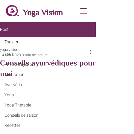
Yoga Vision
Post
Tous
yoga-vision
Tous
14 févr. 2023
3 min de lecture
Conseils ayurvédiques pour
Philo. / Psycho.
mai
Méditation
Ayurvéda
Yoga
Yoga Thérapie
Conseils de saison
Recettes