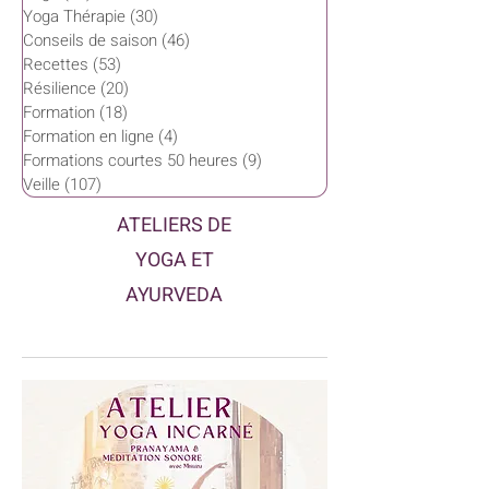
Yoga Thérapie
(30)
30 posts
Conseils de saison
(46)
46 posts
Recettes
(53)
53 posts
Résilience
(20)
20 posts
Formation
(18)
18 posts
Formation en ligne
(4)
4 posts
Formations courtes 50 heures
(9)
9 posts
Veille
(107)
107 posts
ATELIERS DE
YOGA ET
AYURVEDA