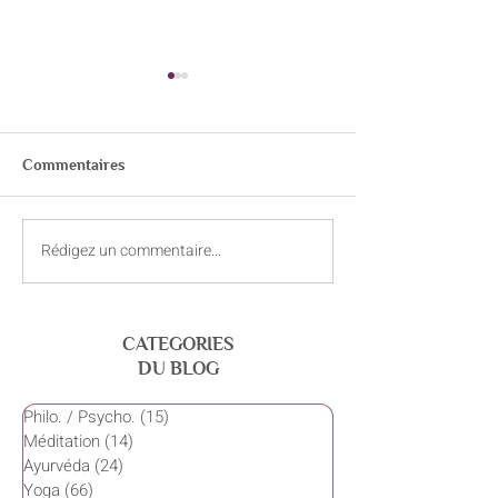
Commentaires
Rédigez un commentaire...
Juin – Vivre de joie et de
Mai – quand la c
légèreté
s’avance doucem
CATEGORIES
DU BLOG
Philo. / Psycho.
(15)
15 posts
Méditation
(14)
14 posts
Ayurvéda
(24)
24 posts
Yoga
(66)
66 posts