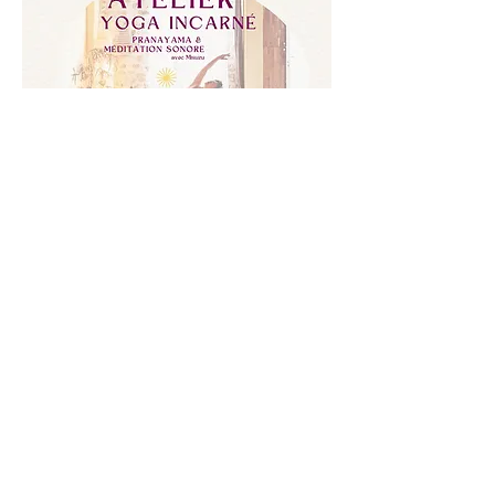
Atelier Yoga incarné
dim. 07 mars
RSVP