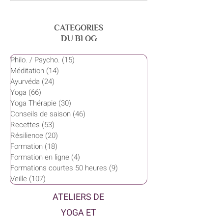
CATEGORIES
DU BLOG
Philo. / Psycho.
(15)
15 posts
Méditation
(14)
14 posts
Ayurvéda
(24)
24 posts
Yoga
(66)
66 posts
Yoga Thérapie
(30)
30 posts
Conseils de saison
(46)
46 posts
Recettes
(53)
53 posts
Résilience
(20)
20 posts
Formation
(18)
18 posts
Formation en ligne
(4)
4 posts
Formations courtes 50 heures
(9)
9 posts
Veille
(107)
107 posts
ATELIERS DE
YOGA ET