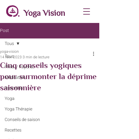
Yoga Vision
Post
Tous
yoga-vision
Tous
14 févr. 2023
3 min de lecture
Cinq conseils yogiques
Philo. / Psycho.
pour surmonter la déprime
Méditation
saisonnière
Ayurvéda
Yoga
Yoga Thérapie
Conseils de saison
Recettes