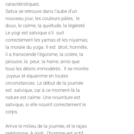
caractéristiques.
Satva se retrouve dans l’aube d’un 
nouveau jour, les couleurs pâles,  le 
doux, le calme, la quiétude, la légèreté. 
Le yogi est satvique s’il  suit 
correctement les yamas et les niyamas, 
la morale du yoga. Il est  droit, honnête, 
il a transcendé l’égoïsme, la colère, la 
jalousie, la  peur, la haine, ainsi que 
tous les désirs immodérés . Il se montre 
 joyeux et équanime en toutes 
circonstances. Le début de la journée 
est  satvique, car à ce moment-là la 
nature est calme. Une nourriture est  
satvique, si elle nourrit correctement le 
corps.
Arrive le milieu de la journée, et le rajas 
prédomine. A midi,  l’homme est actif. 