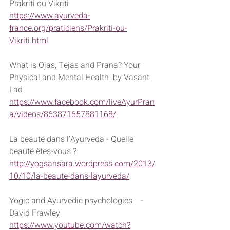
Prakriti ou Vikriti
https://www.ayurveda-
france.org/praticiens/Prakriti-ou-
Vikriti.html
What is Ojas, Tejas and Prana? Your 
Physical and Mental Health  by Vasant 
Lad
https://www.facebook.com/liveAyurPran
a/videos/863871657881168/
La beauté dans l’Ayurveda - Quelle 
beauté êtes-vous ?
http://yogsansara.wordpress.com/2013/
10/10/la-beaute-dans-layurveda/
Yogic and Ayurvedic psychologies    - 
David Frawley
https://www.youtube.com/watch?