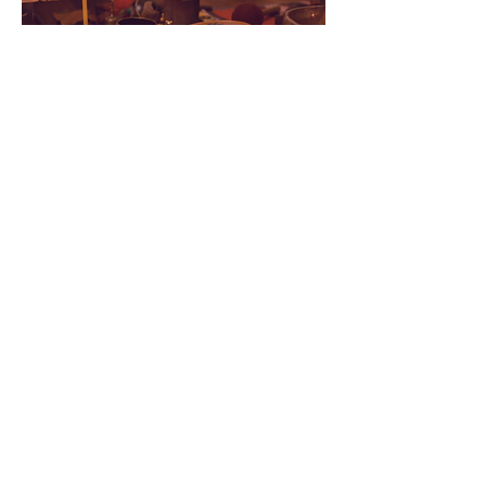
Yoga doux et vibrations | Atelier
Immersif
dim. 04 avr.
RSVP
Yoga et vibrations | Atelier