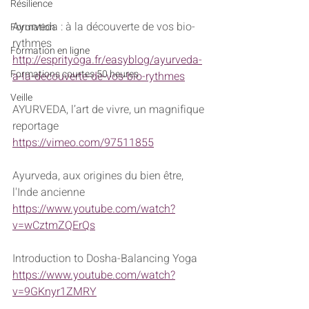
Résilience
Ayurveda : à la découverte de vos bio-
Formation
rythmes
Formation en ligne
http://esprityoga.fr/easyblog/ayurveda-
Formations courtes 50 heures
a-la-decouverte-de-vos-bio-rythmes
Veille
AYURVEDA, l’art de vivre, un magnifique 
reportage
https://vimeo.com/97511855
Ayurveda, aux origines du bien être, 
l'Inde ancienne
https://www.youtube.com/watch?
v=wCztmZQErQs
Introduction to Dosha-Balancing Yoga
https://www.youtube.com/watch?
v=9GKnyr1ZMRY