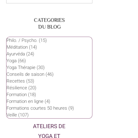
l'Ayurvéda yoga
CATEGORIES
DU BLOG
Philo. / Psycho.
(15)
15 posts
Méditation
(14)
14 posts
Ayurvéda
(24)
24 posts
Yoga
(66)
66 posts
Yoga Thérapie
(30)
30 posts
Conseils de saison
(46)
46 posts
Recettes
(53)
53 posts
Résilience
(20)
20 posts
Formation
(18)
18 posts
Formation en ligne
(4)
4 posts
Formations courtes 50 heures
(9)
9 posts
Veille
(107)
107 posts
ATELIERS DE
YOGA ET