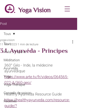
Yoga Vision
Post
Tous
yoga-vision
Tous
11 févr. 2023
1 min de lecture
3.1. Ayurvéda - Principes
Philo. / Psycho.
Méditation
360° Géo - Inde, la médecine 
Ayurvéda
ayurvédique 
Yoga
https://www.arte.tv/fr/videos/064565-
022-A/360-geo/
Yoga Thérapie
Conseils de saison
Healthy Ayurveda Resource Guide
https://healthyayurveda.com/resource-
Recettes
guide/?