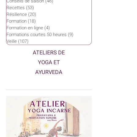
Conseils de saison
(46)
46 posts
Recettes
(53)
53 posts
Résilience
(20)
20 posts
Formation
(18)
18 posts
Formation en ligne
(4)
4 posts
Formations courtes 50 heures
(9)
9 posts
Veille
(107)
107 posts
ATELIERS DE
YOGA ET
AYURVEDA