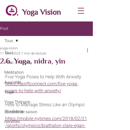
Yoga Vision
Post
Tous
yoga-vision
Tous
11 févr. 2023
1 min de lecture
2.6. Yoga, nidra, yin
Philo. / Psycho.
Méditation
Five Yoga Poses to Help With Anxiety
Ayurvéda
https://upliftconnect.com/five-yoga-
poses-to-help-with-anxiety/
Yoga
Yoga Thérapie
How to Manage Stress Like an Olympic 
Biathlete
Conseils de saison
https://mobile.nytimes.com/2018/02/21
Recettes
/sports/olympics/biathalon-clare-egan-