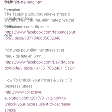
Résilience
biathlete-training.html
Formation
The Tapping Solution, relieve stress & 
Formation en ligne
anxiety, heal trauma, eliminate physical 
pain,
Formations courtes 50 heures
https://www.facebook.com/tappingsolut
Veille
ion/videos/1877046635652340
Postures pour éliminer stress et et 
maux de tête en 5mn
https://www.facebook.com/DavidAvoca
doWolfe/videos/10155178624011512/?
How To Unlock Your Psoas & Use It To 
Decrease Stress 
http://www.collective-
evolution.com/2017/01/12/how-to-
unlock-your-psoas-use-it-to-decrease-
stress/