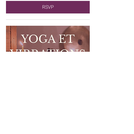
RSVP
Yoga doux et vibrations | Atelier
Immersif
dim. 04 avr.
RSVP