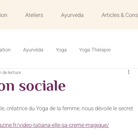
ion
Ateliers
Ayurveda
Articles & Cons
ation
Ayurvéda
Yoga
Yoga Thérapie
n de lecture
s
Résilience
Formation
Formation en ligne
ion sociale
Veille
e, créatrice du Yoga de la femme, nous dévoile le secret 
ine.fr/video-tatiana-elle-sa-creme-magique/