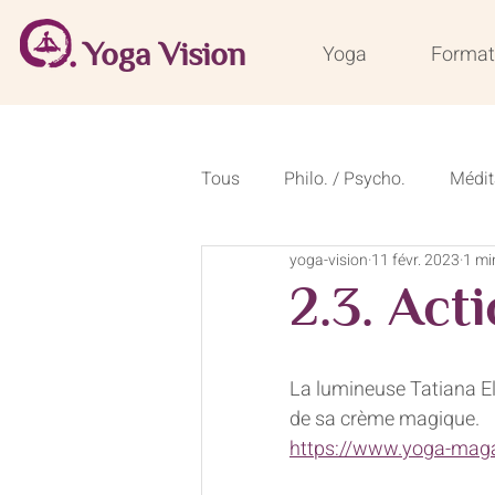
Yoga Vision
Yoga
Format
Tous
Philo. / Psycho.
Médit
yoga-vision
11 févr. 2023
1 mi
Conseils de saison
Recette
2.3. Act
Formations courtes 50 heures
La lumineuse Tatiana Ell
de sa crème magique.
https://www.yoga-magaz