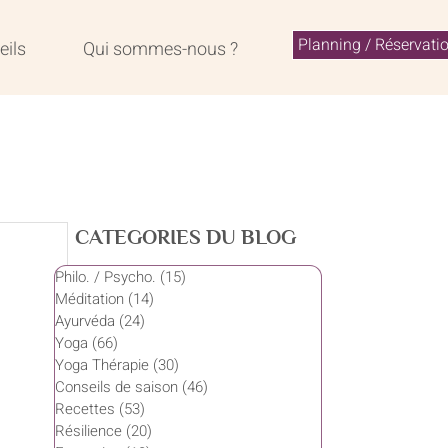
Planning / Réservati
eils
Qui sommes-nous ?
CATEGORIES DU BLOG
Philo. / Psycho.
(15)
15 posts
Méditation
(14)
14 posts
Ayurvéda
(24)
24 posts
Yoga
(66)
66 posts
Yoga Thérapie
(30)
30 posts
Conseils de saison
(46)
46 posts
Recettes
(53)
53 posts
Résilience
(20)
20 posts