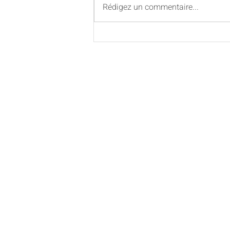
Rédigez un commentaire...
Vidéos - Formation 300 heures « Yoga et
ayurvéda coach - La puissanc
yoginis »