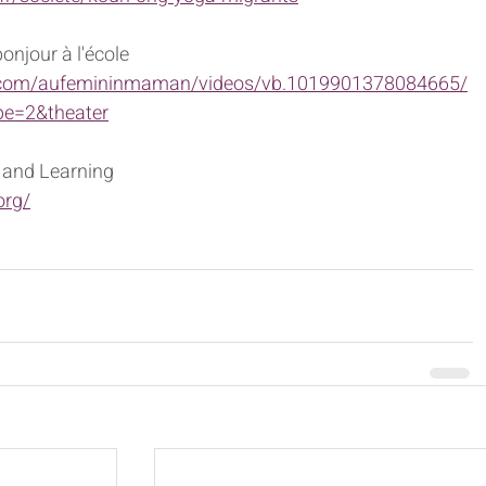
onjour à l'école
.com/aufemininmaman/videos/vb.1019901378084665/
e=2&theater
 and Learning
org/