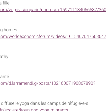
fille
.com/yogavisionparis/photos/a.159711134066537/360
ing homes 
.com/worldeconomicforum/videos/1015407047563647
athy
darité
.com/d.larramendi.g/posts/10216007190867890?
i diffuse le yoga dans les camps de réfugié•e•s
fr/societe/koun-ong-yoga-migrants