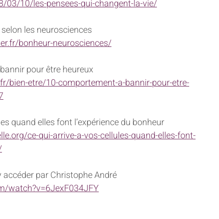
018/03/10/les-pensees-qui-changent-la-vie/
r selon les neurosciences
er.fr/bonheur-neurosciences/
annir pour être heureux 
fr/bien-etre/10-comportement-a-bannir-pour-etre-
7
ules quand elles font l’expérience du bonheur
e.org/ce-qui-arrive-a-vos-cellules-quand-elles-font-
/
 accéder par Christophe André
om/watch?v=6JexF034JFY