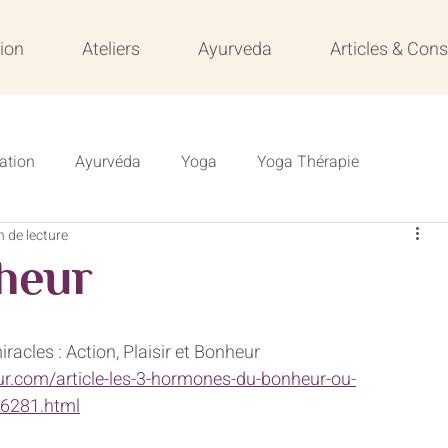
ion
Ateliers
Ayurveda
Articles & Cons
ation
Ayurvéda
Yoga
Yoga Thérapie
n de lecture
s
Résilience
Formation
Formation en ligne
heur
Veille
acles : Action, Plaisir et Bonheur
r.com/article-les-3-hormones-du-bonheur-ou-
6281.html