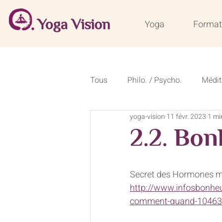
Yoga Vision
Yoga
Format
Tous
Philo. / Psycho.
Médit
yoga-vision
11 févr. 2023
1 mi
Conseils de saison
Recette
2.2. Bon
Formations courtes 50 heures
Secret des Hormones mir
http://www.infosbonheu
comment-quand-10463