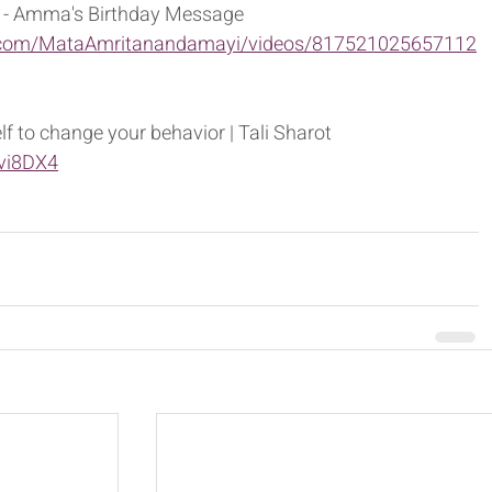
fe - Amma's Birthday Message
.com/MataAmritanandamayi/videos/817521025657112
f to change your behavior | Tali Sharot
2vi8DX4