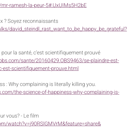
eo/mr-ramesh-la-peur-5#.UxUIMs5H2bE
ux ? Soyez reconnaissants
lks/david_steindl_rast_want_to_be_happy_be_grateful?
 pour la santé, c’est scientifiquement prouvé
elobs.com/sante/20160429.OBS9463/se-plaindre-est-
c-est-scientifiquement-prouve.html
 : Why complaining is literally killing you.
.com/the-science-of-happiness-why-complaining-is-
ur vous? - Le film
com/watch?v=j90RSlGMVrM&feature=share&