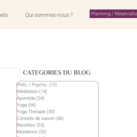
Planning / Réservati
eils
Qui sommes-nous ?
CATEGORIES DU BLOG
Philo. / Psycho.
(15)
15 posts
Méditation
(14)
14 posts
Ayurvéda
(24)
24 posts
Yoga
(66)
66 posts
Yoga Thérapie
(30)
30 posts
Conseils de saison
(46)
46 posts
Recettes
(53)
53 posts
Résilience
(20)
20 posts