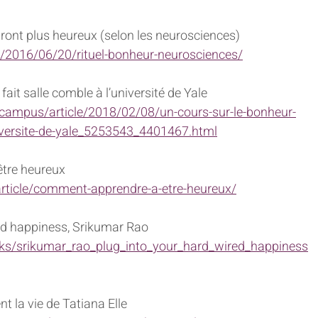
dront plus heureux (selon les neurosciences)
m/2016/06/20/rituel-bonheur-neurosciences/
fait salle comble à l’université de Yale
campus/article/2018/02/08/un-cours-sur-le-bonheur-
niversite-de-yale_5253543_4401467.html
tre heureux
r/article/comment-apprendre-a-etre-heureux/
ed happiness, Srikumar Rao
lks/srikumar_rao_plug_into_your_hard_wired_happiness
t la vie de Tatiana Elle