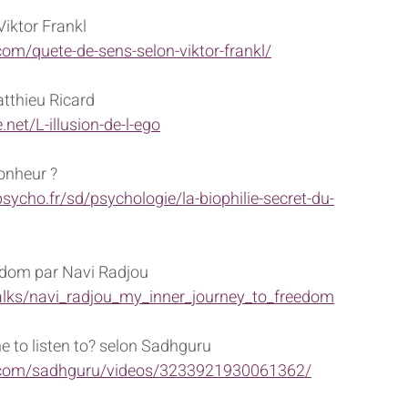
Viktor Frankl
e.com/quete-de-sens-selon-viktor-frankl/
atthieu Ricard
net/L-illusion-de-l-ego
bonheur ?
ycho.fr/sd/psychologie/la-biophilie-secret-du-
eedom par Navi Radjou
alks/navi_radjou_my_inner_journey_to_freedom
e to listen to? selon Sadhguru
.com/sadhguru/videos/3233921930061362/