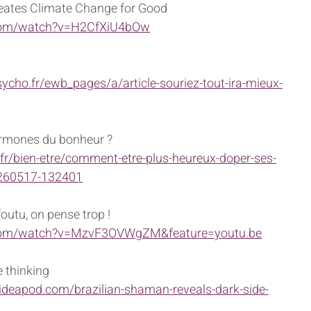
ates Climate Change for Good
.com/watch?v=H2CfXiU4bOw
ycho.fr/ewb_pages/a/article-souriez-tout-ira-mieux-
rmones du bonheur ?
.fr/bien-etre/comment-etre-plus-heureux-doper-ses-
260517-132401
outu, on pense trop !
.com/watch?v=MzvF3OVWgZM&feature=youtu.be
e thinking
.ideapod.com/brazilian-shaman-reveals-dark-side-