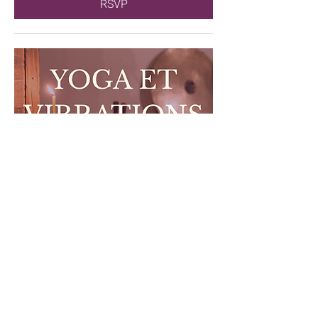
RSVP
Yoga doux et vibrations | Atelier
Immersif
dim. 04 avr.
RSVP