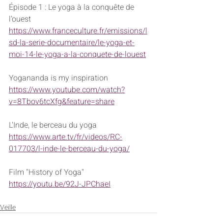
Épisode 1 : Le yoga à la conquête de 
l'ouest
https://www.franceculture.fr/emissions/l
sd-la-serie-documentaire/le-yoga-et-
moi-14-le-yoga-a-la-conquete-de-louest
Yogananda is my inspiration
https://www.youtube.com/watch?
v=8Tbov6tcXfg&feature=share
L'Inde, le berceau du yoga
https://www.arte.tv/fr/videos/RC-
017703/l-inde-le-berceau-du-yoga/
Film "History of Yoga"
https://youtu.be/92J-JPChaeI
Veille