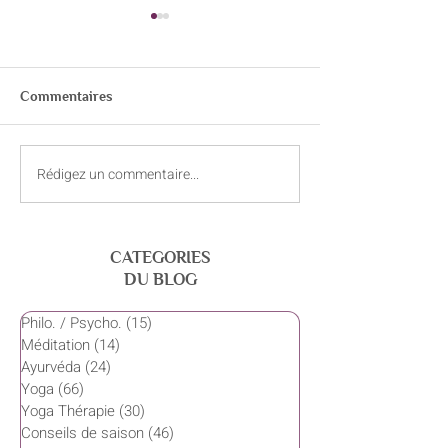
1.1. Philosophie
La Bhagavad-Gitâ
http://www.bldt.ne
Commentaires
ns/Religions/Hind
gavadgita.html
http://www.chinmay
Rédigez un commentaire...
Ressources (sites web) sur
/03VEDANTA/textes
l'Ayurvéda yoga
CATEGORIES
DU BLOG
Philo. / Psycho.
(15)
15 posts
Méditation
(14)
14 posts
Ayurvéda
(24)
24 posts
Yoga
(66)
66 posts
Yoga Thérapie
(30)
30 posts
Conseils de saison
(46)
46 posts