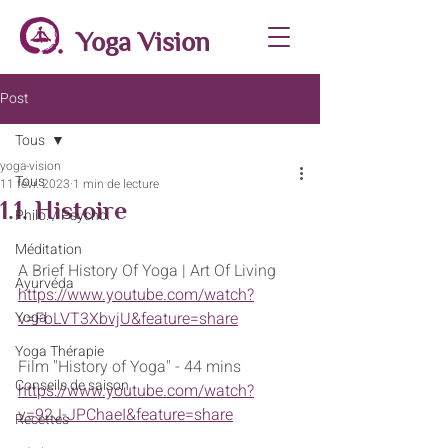
Yoga Vision
Post
Tous
yoga-vision
Tous
11 févr. 2023
1 min de lecture
1.1. Histoire
Philo. / Psycho.
Méditation
A Brief History Of Yoga | Art Of Living
Ayurvéda
https://www.youtube.com/watch?
Yoga
v=FbLVT3XbvjU&feature=share
Yoga Thérapie
Film "History of Yoga" - 44 mins
Conseils de saison
https://www.youtube.com/watch?
v=92J-JPChaeI&feature=share
Recettes