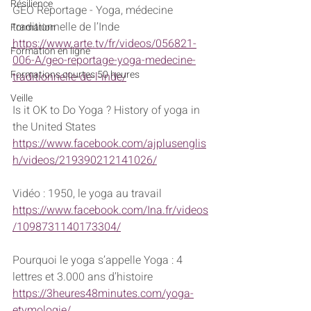
Résilience
GEO Reportage - Yoga, médecine 
traditionnelle de l’Inde
Formation
https://www.arte.tv/fr/videos/056821-
Formation en ligne
006-A/geo-reportage-yoga-medecine-
Formations courtes 50 heures
traditionnelle-de-l-inde/
Veille
Is it OK to Do Yoga ? History of yoga in 
the United States
https://www.facebook.com/ajplusenglis
h/videos/219390212141026/
Vidéo : 1950, le yoga au travail
https://www.facebook.com/Ina.fr/videos
/1098731140173304/
Pourquoi le yoga s’appelle Yoga : 4 
lettres et 3.000 ans d’histoire
https://3heures48minutes.com/yoga-
etymologie/