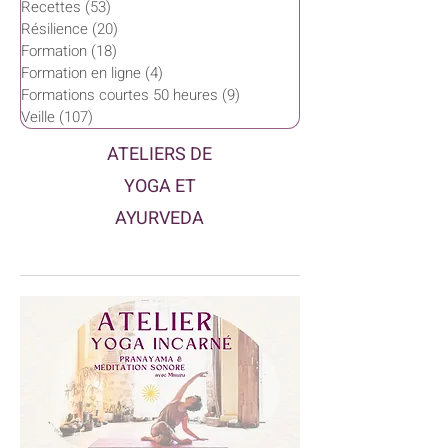
Recettes
(53)
53 posts
Résilience
(20)
20 posts
Formation
(18)
18 posts
Formation en ligne
(4)
4 posts
Formations courtes 50 heures
(9)
9 posts
Veille
(107)
107 posts
ATELIERS DE
YOGA ET
AYURVEDA