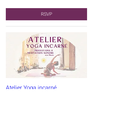
RSVP
Atelier Yoga incarné
dim. 07 mars
RSVP