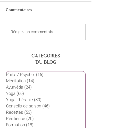
Commentaires
L’ayurvéda et la douleur
Rédigez un commentaire...
Son intérieur : 
Anusamdhana
CATEGORIES
DU BLOG
Philo. / Psycho.
(15)
15 posts
Méditation
(14)
14 posts
Ayurvéda
(24)
24 posts
Yoga
(66)
66 posts
Yoga Thérapie
(30)
30 posts
Conseils de saison
(46)
46 posts
Recettes
(53)
53 posts
Résilience
(20)
20 posts
Formation
(18)
18 posts