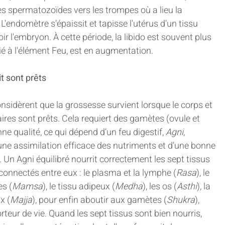
es spermatozoïdes vers les trompes où a lieu la 
'endomètre s’épaissit et tapisse l'utérus d’un tissu 
oir l'embryon. À cette période, la libido est souvent plus 
cié à l'élément Feu, est en augmentation.
it sont prêts
nsidèrent que la grossesse survient lorsque le corps et 
aires sont prêts. Cela requiert des gamètes (ovule et 
 qualité, ce qui dépend d’un feu digestif, 
Agni
, 
ne assimilation efficace des nutriments et d’une bonne 
 Un Agni équilibré nourrit correctement les sept tissus 
erconnectés entre eux : le plasma et la lymphe (
Rasa
), le 
es (
Mamsa
), le tissu adipeux (
Medha
), les os (
Asthi
), la 
x (
Majja
), pour enfin aboutir aux gamètes (
Shukra
), 
orteur de vie. Quand les sept tissus sont bien nourris, 