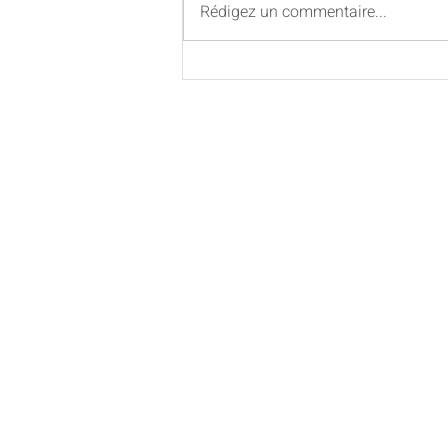
Rédigez un commentaire...
Arthrose : bouger pour préser
mobilité