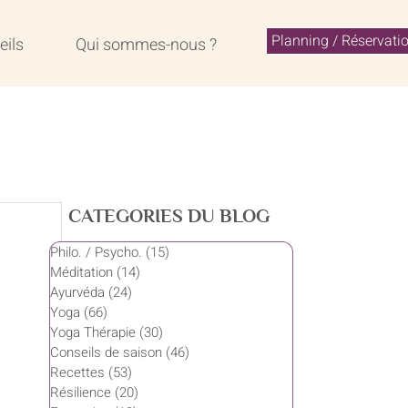
Planning / Réservati
eils
Qui sommes-nous ?
CATEGORIES DU BLOG
Philo. / Psycho.
(15)
15 posts
Méditation
(14)
14 posts
Ayurvéda
(24)
24 posts
Yoga
(66)
66 posts
Yoga Thérapie
(30)
30 posts
Conseils de saison
(46)
46 posts
Recettes
(53)
53 posts
Résilience
(20)
20 posts