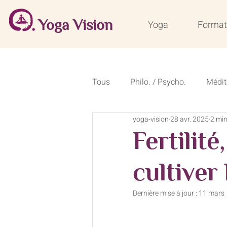
Yoga Vision
Yoga
Format
Tous
Philo. / Psycho.
Médit
yoga-vision
28 avr. 2025
2 min
Conseils de saison
Recette
Fertilit
Formations courtes 50 heures
cultiver 
Dernière mise à jour :
11 mars