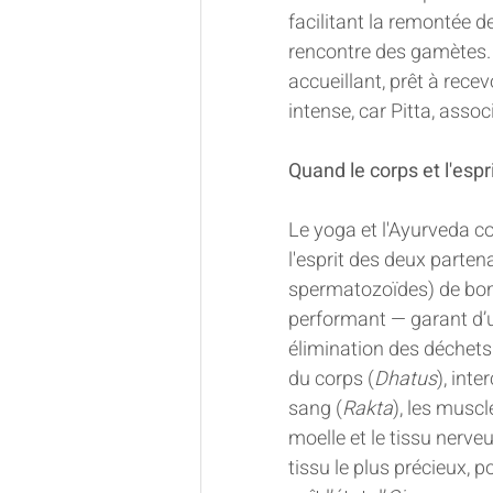
facilitant la remontée d
rencontre des gamètes. L
accueillant, prêt à recev
intense, car Pitta, asso
Quand le corps et l'espr
Le yoga et l'Ayurveda co
l'esprit des deux parten
spermatozoïdes) de bonne
performant — garant d’u
élimination des déchets.
du corps (
Dhatus
), int
sang (
Rakta
), les muscl
moelle et le tissu nerveu
tissu le plus précieux, p