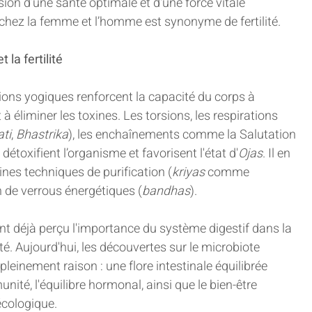
sion d’une santé optimale et d'une force vitale 
chez la femme et l’homme est synonyme de fertilité.
t la fertilité
ions yogiques renforcent la capacité du corps à 
 à éliminer les toxines. Les torsions, les respirations 
ti
, 
Bhastrika
), les enchaînements comme la Salutation 
, détoxifient l’organisme et favorisent l'état d'
Ojas
. Il en 
nes techniques de purification (
kriyas
 comme 
on de verrous énergétiques (
bandhas
).
nt déjà perçu l'importance du système digestif dans la 
lité. Aujourd'hui, les découvertes sur le microbiote 
pleinement raison : une flore intestinale équilibrée 
mmunité, l'équilibre hormonal, ainsi que le bien-être 
écologique.