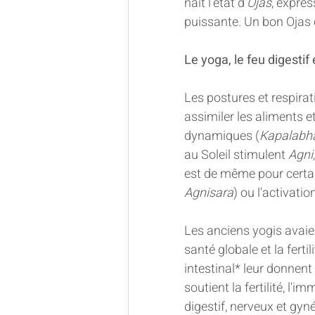
naît l’état d’
Ojas
, expres
puissante. Un bon Ojas 
Le yoga, le feu digestif e
Les postures et respirat
assimiler les aliments et
dynamiques (
Kapalabha
au Soleil stimulent 
Agni
est de même pour certai
Agnisara
) ou l'activati
Les anciens yogis avaie
santé globale et la ferti
intestinal* leur donnent 
soutient la fertilité, l'i
digestif, nerveux et gyn