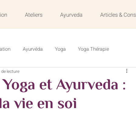
ion
Ateliers
Ayurveda
Articles & Cons
ation
Ayurvéda
Yoga
Yoga Thérapie
 de lecture
s
Résilience
Formation
Formation en ligne
é, Yoga et Ayurveda :
Veille
la vie en soi