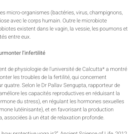
des micro-organismes (bactéries, virus, champignons, 
iose avec le corps humain. Outre le microbiote 
obiotes existent dans le vagin, la vessie, les poumons et 
tés entre eux.
monter l’infertilité
t de physiologie de l'université de Calcutta* a montré 
ter les troubles de la fertilité, qui concernent 
r quatre. Selon le Dr Pallav Sengupta, rapporteur de 
 améliore les capacités reproductives en réduisant la 
hormone du stress), en régulant les hormones sexuelles 
mone lutéinisante), et en favorisant la production 
a, associées à un état de relaxation profonde.
y: how protective yoga is?”, Ancient Science of Life, 2012.