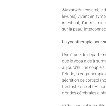
Microbiote
 : ensemble 
levures) vivant en symb
intestinal, d’autres micr
sur la peau, interconnec
La yogathérapie pour sur
Une étude du départemen
que le yoga aide à surmon
aujourd'hui un couple su
l’étude, la yogathérapie
sécrétion de cortisol (
(testostérone et LH, hor
d’ondes cérébrales alph
*“Challenge of infertilit