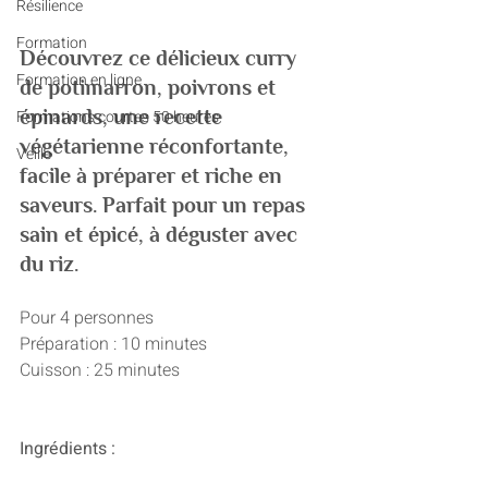
Résilience
Formation
Découvrez ce délicieux curry 
Formation en ligne
de potimarron, poivrons et 
épinards, une recette 
Formations courtes 50 heures
végétarienne réconfortante, 
Veille
facile à préparer et riche en 
saveurs. Parfait pour un repas 
sain et épicé, à déguster avec 
du riz.
Pour 4 personnes
Préparation : 10 minutes
Cuisson : 25 minutes
Ingrédients :