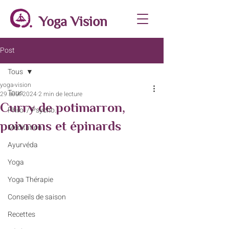
Yoga Vision
Post
Tous
yoga-vision
Tous
29 août 2024
2 min de lecture
Curry de potimarron,
Philo. / Psycho.
poivrons et épinards
Méditation
Ayurvéda
Yoga
Yoga Thérapie
Conseils de saison
Recettes