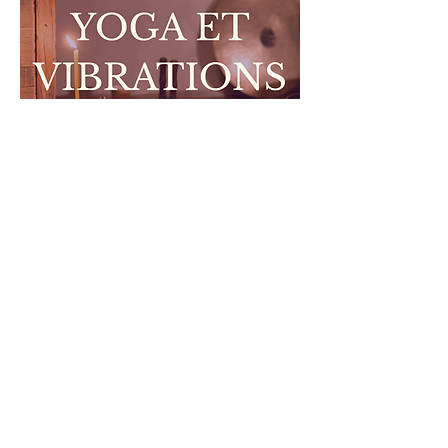
Yoga doux et vibrations | Atelier
Immersif
dim. 04 avr.
RSVP