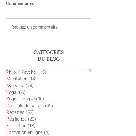
Commentaires
Rédigez un commentaire...
Galettes de légumes et de
Gâteau au chocol
lentilles corail
courgettes
CATEGORIES
DU BLOG
Philo. / Psycho.
(15)
15 posts
Méditation
(14)
14 posts
Ayurvéda
(24)
24 posts
Yoga
(66)
66 posts
Yoga Thérapie
(30)
30 posts
Conseils de saison
(46)
46 posts
Recettes
(53)
53 posts
Résilience
(20)
20 posts
Formation
(18)
18 posts
Formation en ligne
(4)
4 posts