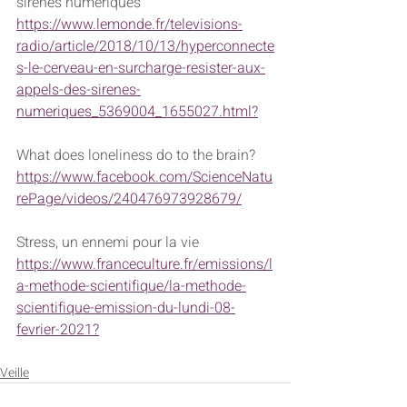
sirènes numériques
https://www.lemonde.fr/televisions-
radio/article/2018/10/13/hyperconnecte
s-le-cerveau-en-surcharge-resister-aux-
appels-des-sirenes-
numeriques_5369004_1655027.html?
What does loneliness do to the brain?
https://www.facebook.com/ScienceNatu
rePage/videos/240476973928679/
Stress, un ennemi pour la vie
https://www.franceculture.fr/emissions/l
a-methode-scientifique/la-methode-
scientifique-emission-du-lundi-08-
fevrier-2021?
Veille