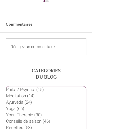
1.1. Philosophie
La Bhagavad-Gitâ
http://www.bldt.ne
Commentaires
ns/Religions/Hind
gavadgita.html
http://www.chinmay
Rédigez un commentaire...
Ressources (sites web) sur
/03VEDANTA/textes
l'Ayurvéda yoga
CATEGORIES
DU BLOG
Philo. / Psycho.
(15)
15 posts
Méditation
(14)
14 posts
Ayurvéda
(24)
24 posts
Yoga
(66)
66 posts
Yoga Thérapie
(30)
30 posts
Conseils de saison
(46)
46 posts
Recettes
(53)
53 posts