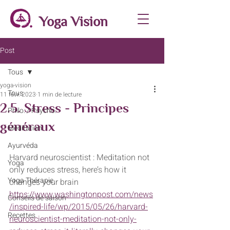
Yoga Vision
Post
Tous
yoga-vision
Tous
11 févr. 2023
1 min de lecture
2.5. Stress - Principes
Philo. / Psycho.
généraux
Méditation
Ayurvéda
Harvard neuroscientist : Meditation not 
Yoga
only reduces stress, here’s how it 
Yoga Thérapie
changes your brain 
https://www.washingtonpost.com/news
Conseils de saison
/inspired-life/wp/2015/05/26/harvard-
Recettes
neuroscientist-meditation-not-only-