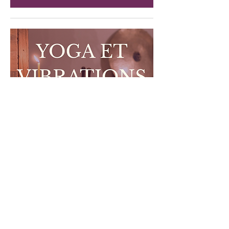
Yoga doux et vibrations | Atelier
Immersif
dim. 04 avr.
RSVP