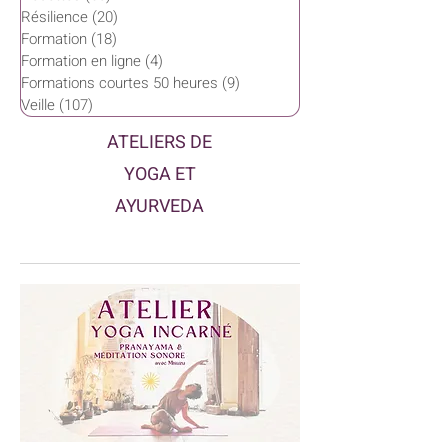
Résilience
(20)
20 posts
Formation
(18)
18 posts
Formation en ligne
(4)
4 posts
Formations courtes 50 heures
(9)
9 posts
Veille
(107)
107 posts
ATELIERS DE
YOGA ET
AYURVEDA