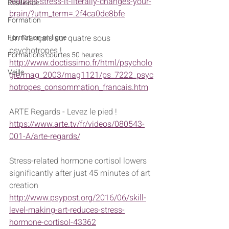
reduces-stress-it-literally-changes-your-
Résilience
brain/?utm_term=.2f4ca0de8bfe
Formation
Formation en ligne
Un Français sur quatre sous 
psychotropes !
Formations courtes 50 heures
http://www.doctissimo.fr/html/psycholo
Veille
gie/mag_2003/mag1121/ps_7222_psyc
hotropes_consommation_francais.htm
ARTE Regards - Levez le pied !
https://www.arte.tv/fr/videos/080543-
001-A/arte-regards/
Stress-related hormone cortisol lowers 
significantly after just 45 minutes of art 
creation
http://www.psypost.org/2016/06/skill-
level-making-art-reduces-stress-
hormone-cortisol-43362