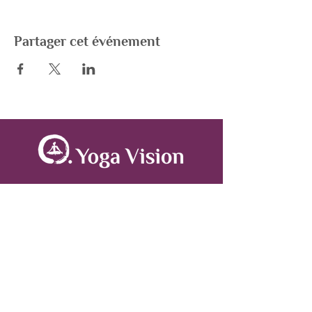
Partager cet événement
A propos
Le centre Yoga Vision est un lieu de pratique
de Yoga, de Méditation et d'Ayurveda situé
dans le 11ème arrondissement de Paris.
Hatha, Vinyasa, Yin Yoga, Massages
Ayurvédique sont proposés.