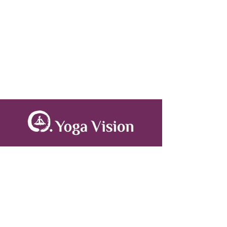
A propos
Le centre Yoga Vision est un lieu de pratique
de Yoga, de Méditation et d'Ayurveda situé
dans le 11ème arrondissement de Paris.
Hatha, Vinyasa, Yin Yoga, Massages