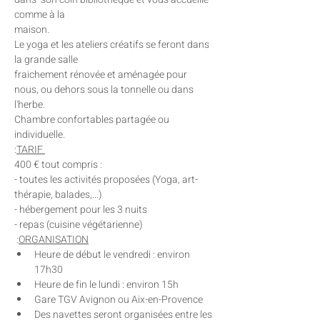
comme à la

maison. 

Le yoga et les ateliers créatifs se feront dans 
la grande salle

fraichement rénovée et aménagée pour 
nous, ou dehors sous la tonnelle ou dans 
l'herbe.
Chambre confortables partagée ou 
individuelle.
:
TARIF 
400 € tout compris :
- toutes les activités proposées (Yoga, art-
thérapie, balades,...)

- hébergement pour les 3 nuits

- repas (cuisine végétarienne)
 :
ORGANISATION
Heure de début le vendredi : environ 
17h30
Heure de fin le lundi : environ 15h
Gare TGV Avignon ou Aix-en-Provence
Des navettes seront organisées entre les 