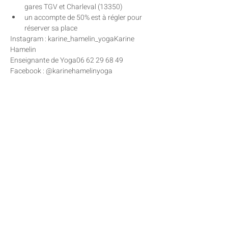
gares TGV et Charleval (13350)
un accompte de 50% est à régler pour 
réserver sa place
Instagram : karine_hamelin_yogaKarine 
Hamelin
Enseignante de Yoga06 62 29 68 49
Facebook : @karinehamelinyoga
Partager cet événement