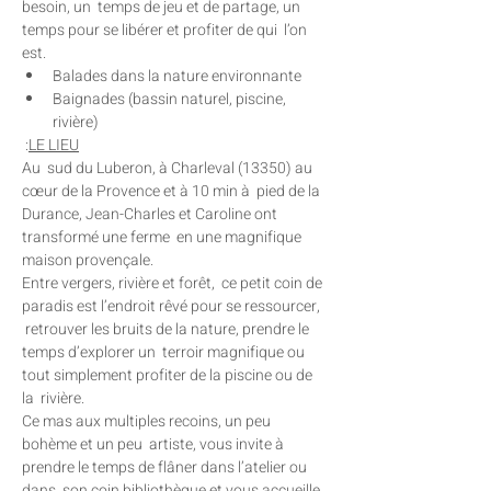
besoin, un  temps de jeu et de partage, un 
temps pour se libérer et profiter de qui  l’on 
est.
Balades dans la nature environnante
Baignades (bassin naturel, piscine, 
rivière)
 :
LE LIEU
Au  sud du Luberon, à Charleval (13350) au 
cœur de la Provence et à 10 min à  pied de la 
Durance, Jean-Charles et Caroline ont 
transformé une ferme  en une magnifique 
maison provençale.

Entre vergers, rivière et forêt,  ce petit coin de 
paradis est l’endroit rêvé pour se ressourcer, 
 retrouver les bruits de la nature, prendre le 
temps d’explorer un  terroir magnifique ou 
tout simplement profiter de la piscine ou de 
la  rivière.

Ce mas aux multiples recoins, un peu 
bohème et un peu  artiste, vous invite à 
prendre le temps de flâner dans l’atelier ou 
dans  son coin bibliothèque et vous accueille 