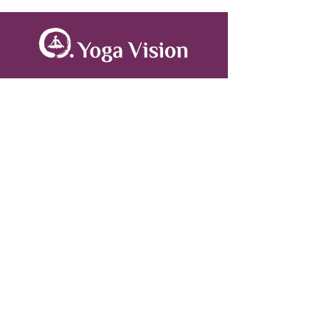
A propos
Le centre Yoga Vision est un lieu de pratique
de Yoga, de Méditation et d'Ayurveda situé
dans le 11ème arrondissement de Paris.
Hatha, Vinyasa, Yin Yoga, Massages
Ayurvédique sont proposés.
Liens utiles
Centre de Yoga
Tarifs
Planning