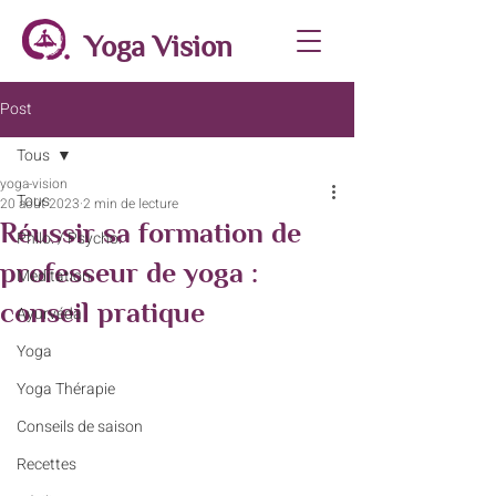
Yoga Vision
Post
Tous
yoga-vision
Tous
20 août 2023
2 min de lecture
Réussir sa formation de
Philo. / Psycho.
professeur de yoga :
Méditation
conseil pratique
Ayurvéda
Yoga
Yoga Thérapie
Conseils de saison
Recettes