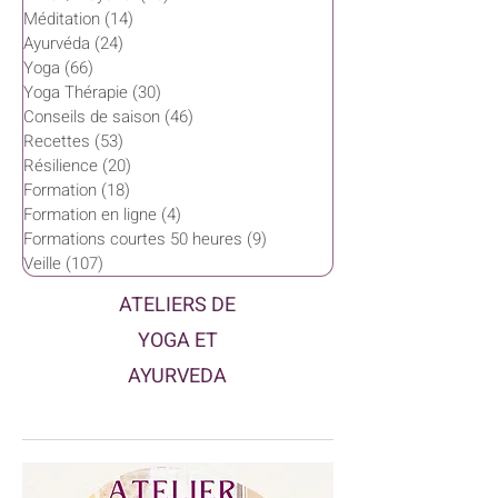
Méditation
(14)
14 posts
Ayurvéda
(24)
24 posts
Yoga
(66)
66 posts
Yoga Thérapie
(30)
30 posts
Conseils de saison
(46)
46 posts
Recettes
(53)
53 posts
Résilience
(20)
20 posts
Formation
(18)
18 posts
Formation en ligne
(4)
4 posts
Formations courtes 50 heures
(9)
9 posts
Veille
(107)
107 posts
ATELIERS DE
YOGA ET
AYURVEDA