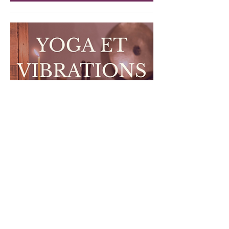
Yoga doux et vibrations | Atelier
Immersif
dim. 03 janv.
RSVP