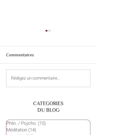
Commentaires
Rédigez un commentaire...
Juin – Vivre de joie et de
Mai – quand la c
légèreté
s’avance doucem
CATEGORIES
DU BLOG
Philo. / Psycho.
(15)
15 posts
Méditation
(14)
14 posts