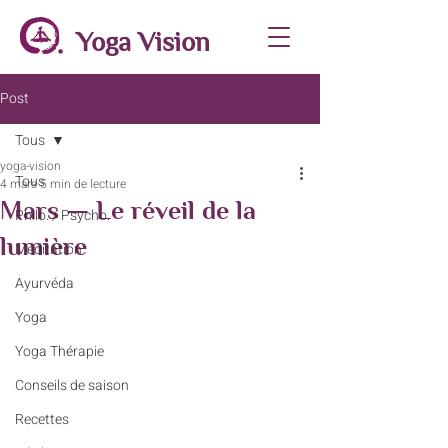
Yoga Vision
Post
Tous
yoga-vision
Tous
4 mars
5 min de lecture
Mars — Le réveil de la
Philo. / Psycho.
lumière
Méditation
Ayurvéda
Yoga
Yoga Thérapie
Conseils de saison
Recettes