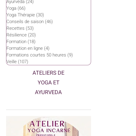
Ayurvéda
(24)
24 posts
Yoga
(66)
66 posts
Yoga Thérapie
(30)
30 posts
Conseils de saison
(46)
46 posts
Recettes
(53)
53 posts
Résilience
(20)
20 posts
Formation
(18)
18 posts
Formation en ligne
(4)
4 posts
Formations courtes 50 heures
(9)
9 posts
Veille
(107)
107 posts
ATELIERS DE
YOGA ET
AYURVEDA