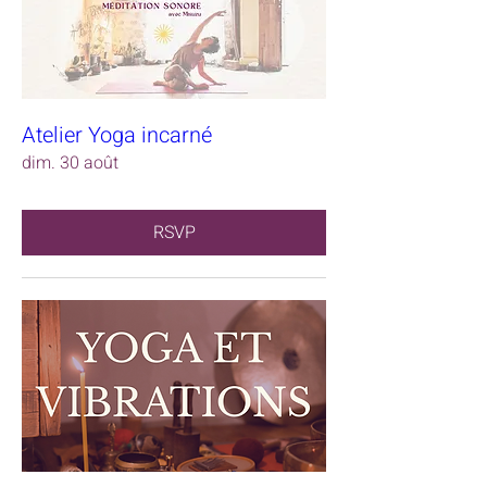
Atelier Yoga incarné
dim. 30 août
RSVP