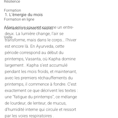
Résilience
Formation
1. L’énergie du mois
Formation en ligne
Mars arrive souvent comme un entre-
Formations courtes 50 heures
deux. La lumière change, l’air se 
Veille
transforme, mais dans le corps… l’hiver 
est encore là. En Ayurveda, cette 
période correspond au début du 
printemps, Vasanta, où Kapha domine 
largement . Kapha s’est accumulé 
pendant les mois froids, et maintenant, 
avec les premiers réchauffements du 
printemps, il commence à fondre. C’est 
exactement ce que décrivent les textes : 
une “fatigue du printemps”, ce mélange 
de lourdeur, de lenteur, de mucus, 
d’humidité interne qui circule et ressort 
par les voies respiratoires .