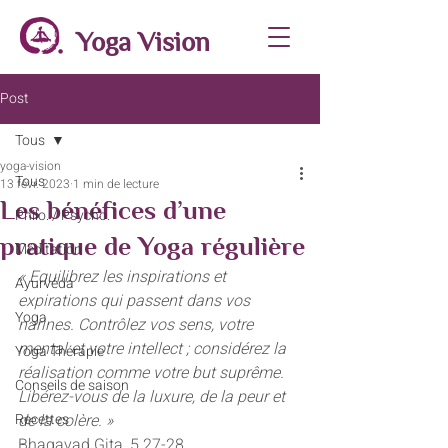
Yoga Vision
Post
Tous
yoga-vision
Tous
13 févr. 2023
1 min de lecture
Les bénéfices d’une
Philo. / Psycho.
pratique de Yoga régulière
Méditation
« Equilibrez les inspirations et 
Ayurvéda
expirations qui passent dans vos 
Yoga
narines. Contrôlez vos sens, votre 
mental et votre intellect ; considérez la 
Yoga Thérapie
réalisation comme votre but suprême. 
Conseils de saison
Libérez-vous de la luxure, de la peur et 
Recettes
de la colère. »
Bhagavad Gita, 5.27-28