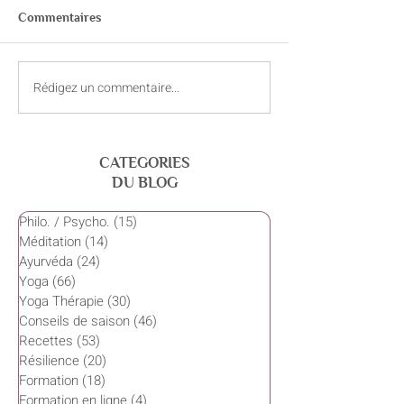
Commentaires
Rédigez un commentaire...
Le souffle : un allié discret
Cohérence cardi
de la performance
retrouver l’équil
souffle
CATEGORIES
DU BLOG
Philo. / Psycho.
(15)
15 posts
Méditation
(14)
14 posts
Ayurvéda
(24)
24 posts
Yoga
(66)
66 posts
Yoga Thérapie
(30)
30 posts
Conseils de saison
(46)
46 posts
Recettes
(53)
53 posts
Résilience
(20)
20 posts
Formation
(18)
18 posts
Formation en ligne
(4)
4 posts