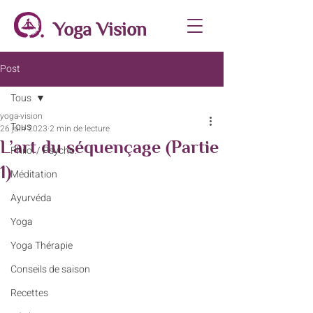
Yoga Vision
Post
Tous
yoga-vision
Tous
26 juin 2023
2 min de lecture
L’art du séquençage (Partie
Philo. / Psycho.
1)
Méditation
Ayurvéda
Yoga
Yoga Thérapie
Conseils de saison
Recettes