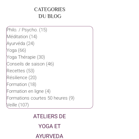
CATEGORIES
DU BLOG
Philo. / Psycho.
(15)
15 posts
Méditation
(14)
14 posts
Ayurvéda
(24)
24 posts
Yoga
(66)
66 posts
Yoga Thérapie
(30)
30 posts
Conseils de saison
(46)
46 posts
Recettes
(53)
53 posts
Résilience
(20)
20 posts
Formation
(18)
18 posts
Formation en ligne
(4)
4 posts
Formations courtes 50 heures
(9)
9 posts
Veille
(107)
107 posts
ATELIERS DE
YOGA ET
AYURVEDA