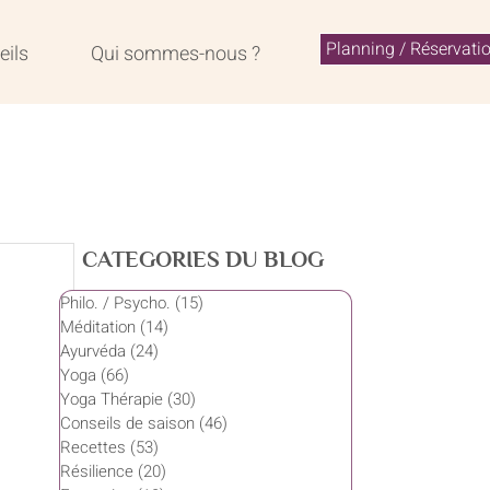
Planning / Réservati
eils
Qui sommes-nous ?
CATEGORIES DU BLOG
Philo. / Psycho.
(15)
15 posts
Méditation
(14)
14 posts
Ayurvéda
(24)
24 posts
Yoga
(66)
66 posts
Yoga Thérapie
(30)
30 posts
Conseils de saison
(46)
46 posts
Recettes
(53)
53 posts
Résilience
(20)
20 posts