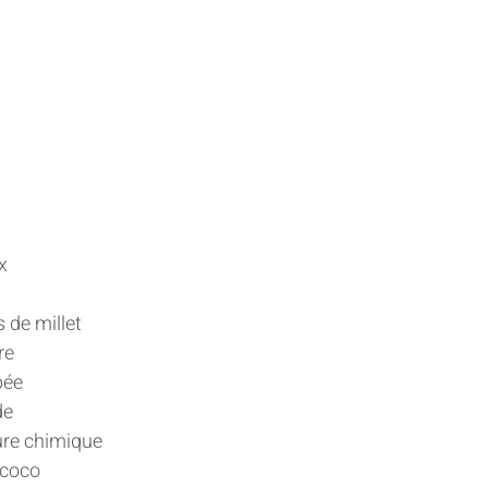
x 
 
 de millet 
re 
pée 
e 
vure chimique 
 coco 