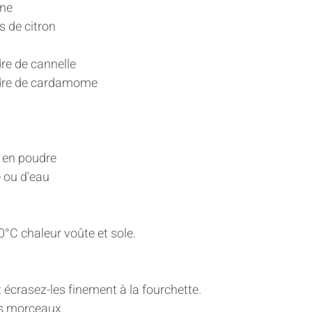
nne
s de citron 
dre de cannelle 
udre de cardamome 
 en poudre 
 ou d'eau
0°C chaleur voûte et sole. 
écrasez-les finement à la fourchette. 
ts morceaux. 