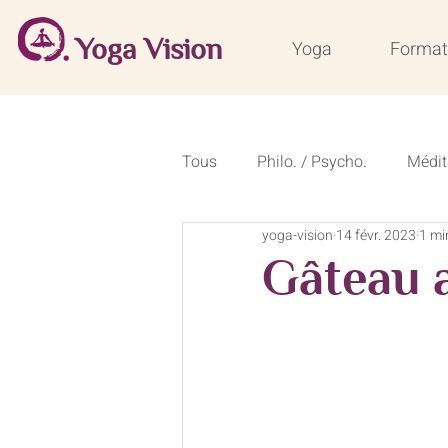
Yoga Vision
Yoga
Format
Tous
Philo. / Psycho.
Médit
yoga-vision
14 févr. 2023
1 mi
Conseils de saison
Recette
Gâteau 
Formations courtes 50 heures