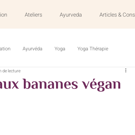
ion
Ateliers
Ayurveda
Articles & Cons
ation
Ayurvéda
Yoga
Yoga Thérapie
n de lecture
s
Résilience
Formation
Formation en ligne
aux bananes végan
Veille