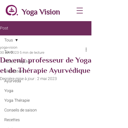
Yoga Vision
Post
Tous
yoga-vision
Tous
30 avr. 2023
5 min de lecture
Devenir professeur de Yoga
Philo. / Psycho.
et de Thérapie Ayurvédique
Méditation
Dernière mise à jour :
2 mai 2023
Ayurvéda
Yoga
Yoga Thérapie
Conseils de saison
Recettes