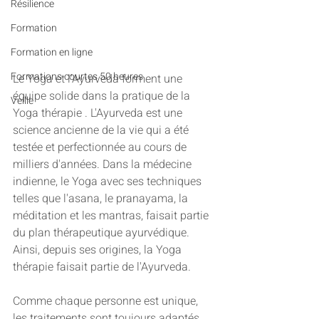
Résilience
Formation
Formation en ligne
Formations courtes 50 heures
Le Yoga et l'Ayurveda forment une 
équipe solide dans la pratique de la 
Veille
Yoga thérapie . L'Ayurveda est une 
science ancienne de la vie qui a été 
testée et perfectionnée au cours de 
milliers d'années. Dans la médecine 
indienne, le Yoga avec ses techniques 
telles que l'asana, le pranayama, la 
méditation et les mantras, faisait partie 
du plan thérapeutique ayurvédique. 
Ainsi, depuis ses origines, la Yoga 
thérapie faisait partie de l'Ayurveda.
Comme chaque personne est unique, 
les traitements sont toujours adaptés 