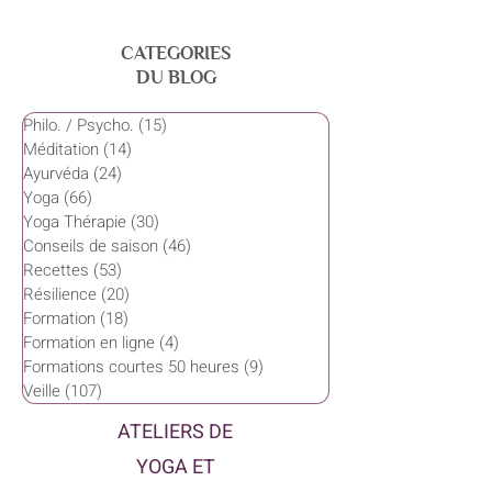
CATEGORIES
DU BLOG
Philo. / Psycho.
(15)
15 posts
Méditation
(14)
14 posts
Ayurvéda
(24)
24 posts
Yoga
(66)
66 posts
Yoga Thérapie
(30)
30 posts
Conseils de saison
(46)
46 posts
Recettes
(53)
53 posts
Résilience
(20)
20 posts
Formation
(18)
18 posts
Formation en ligne
(4)
4 posts
Formations courtes 50 heures
(9)
9 posts
Veille
(107)
107 posts
ATELIERS DE
YOGA ET