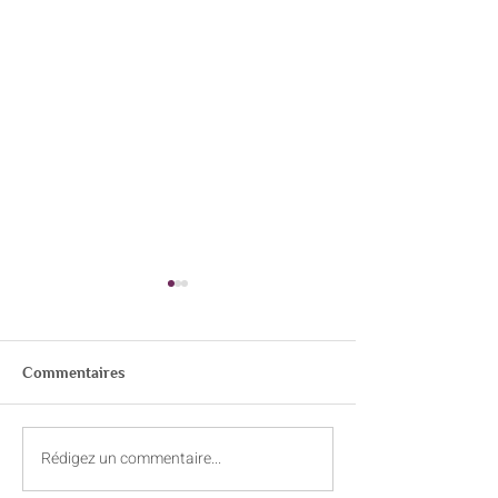
Commentaires
L’ayurvéda et la douleur
Rédigez un commentaire...
Son intérieur : 
Anusamdhana