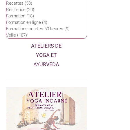
Recettes
(53)
53 posts
Résilience
(20)
20 posts
Formation
(18)
18 posts
Formation en ligne
(4)
4 posts
Formations courtes 50 heures
(9)
9 posts
Veille
(107)
107 posts
ATELIERS DE
YOGA ET
AYURVEDA