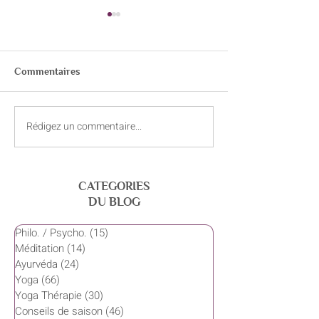
Commentaires
Rédigez un commentaire...
Juin – Vivre de joie et de
Mai – quand la c
légèreté
s’avance doucem
CATEGORIES
DU BLOG
Philo. / Psycho.
(15)
15 posts
Méditation
(14)
14 posts
Ayurvéda
(24)
24 posts
Yoga
(66)
66 posts
Yoga Thérapie
(30)
30 posts
Conseils de saison
(46)
46 posts