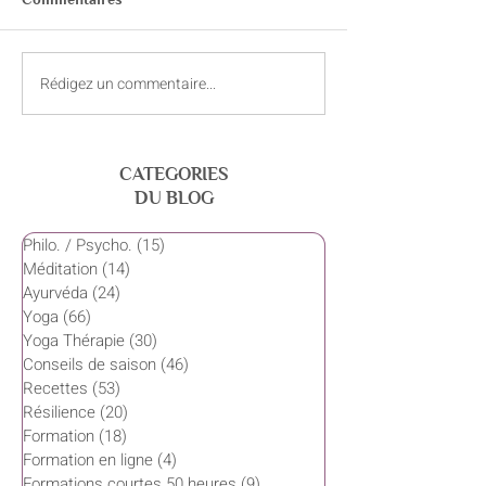
L’ayurvéda et la douleur
Rédigez un commentaire...
Intelligence cos
les 24 tattvas da
Samkhya
CATEGORIES
DU BLOG
Philo. / Psycho.
(15)
15 posts
Méditation
(14)
14 posts
Ayurvéda
(24)
24 posts
Yoga
(66)
66 posts
Yoga Thérapie
(30)
30 posts
Conseils de saison
(46)
46 posts
Recettes
(53)
53 posts
Résilience
(20)
20 posts
Formation
(18)
18 posts
Formation en ligne
(4)
4 posts
Formations courtes 50 heures
(9)
9 posts