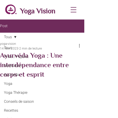
Yoga Vision
Post
Tous
yoga-vision
Tous
14 févr. 2023
2 min de lecture
Ayurvéda Yoga : Une
Philo. / Psycho.
interdépendance entre
Méditation
corps et esprit
Ayurvéda
Yoga
Yoga Thérapie
Conseils de saison
Recettes