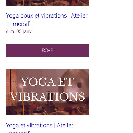
Yoga doux et vibrations | Atelier
Immersif
dim. 03 janv.
RSVP
Yoga et vibrations | Atelier