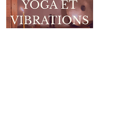
Yoga doux et vibrations | Atelier
Immersif
dim. 04 avr.
RSVP