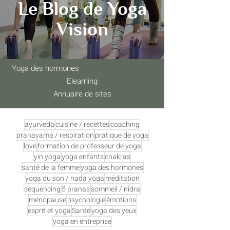
Le Blog de Yoga
Vision
Yoga des hormones
Elearning
Annuaire de sites
ayurveda
cuisine / recettes
coaching
pranayama / respiration
pratique de yoga
love
formation de professeur de yoga
yin yoga
yoga enfants
chakras
santé de la femme
yoga des hormones
yoga du son / nada yoga
méditation
sequencing
5 pranas
sommeil / nidra
ménopause
psychologie
émotions
esprit et yoga
Santé
yoga des yeux
yoga en entreprise